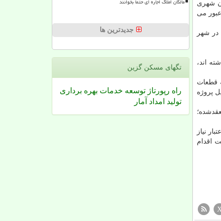
مالکان املاک اجاره ای حتما بخوانند
ون شهری
عبور می
جدیدترین ها
در شهر
شته اند،
تگهای مسكن گزین
ه قطعات
راه
رپورتاژ
توسعه
خدمات
بهره برداری
ل پروژه
تولید
امداد
آمار
عقدشده؛
ومان اعتبار نیاز
ت اقدام