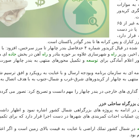
به موازات
ری كریدور
ت.
وی با اشاره به اینكه در كریدور شرقی-غربی شماره ۱ به غیر از ۶۵
 یا در دست
صه قرار دارد،
رز كنارك و پس كرانه ها تا بندر گوادر پاكستان است.
و شهرسازی با اشاره به پیگیری های انجام شده در قبال كریدور شماره ۴ حدفاصل بندر چابهار تا مرز سرخس، ا
 اخیر، وزیر
راه
و شهرسازی علاوه بر حوزه بنادر و
راه
آهن در بخش
جاده
ای ه
ور اعلام آمادگی برای
توسعه
و تكمیل محورهای منتهی به بندر چابهار صورت 
 ای به سازمان برنامه وبودجه ارسال و با عنایت به رویكرد و افق ترسیم ش
نتهی به چابهار از كریدورهای شرق-غرب و شمال-جنوب به با هدف اتصال به
 گذاری های خارجی در بندر چابهار را مهم دانست و تصریح كرد: تصور می گردد
ی بزرگراه ساحلی خزر
 در ادامه به پروژه های بزرگراهی شمال كشور اشاره نمود و اظهار داش
عملیات احداث كمربندی های شهرها در دست اجرا قرار دارد كه برای تكمی
در شمال كشور تملك اراضی با عنایت به قیمت بالای زمین است و اگر اعتب
 بود.