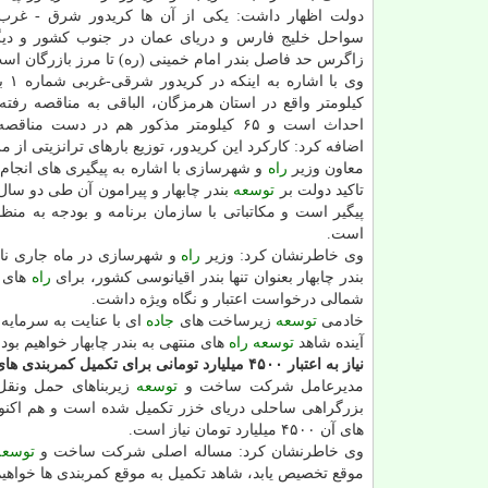
دولت اظهار داشت: یكی از آن ها كریدور شرق - غرب 
سواحل خلیج فارس و دریای عمان در جنوب كشور و دیگ
زاگرس حد فاصل بندر امام خمینی (ره) تا مرز بازرگان اس
كیلومتر واقع در استان هرمزگان، الباقی به مناقصه رفته
احداث است و ۶۵ كیلومتر مذكور هم در دست مناق
اضافه كرد: كاركرد این كریدور، توزیع بارهای ترانزیتی از م
معاون وزیر
راه
تاكید دولت بر
توسعه
بندر چابهار و پیرامون آن طی دو سال
پیگیر است و مكاتباتی با سازمان برنامه و بودجه به منظ
است.
وی خاطرنشان كرد: وزیر
راه
و شهرسازی در ماه جاری نامه
بندر چابهار بعنوان تنها بندر اقیانوسی كشور، برای
راه
های م
شمالی درخواست اعتبار و نگاه ویژه داشت.
خادمی
توسعه
زیرساخت های
جاده
ای با عنایت به سرمایه
آینده شاهد
توسعه
راه
های منتهی به بندر چابهار خواهیم بود.
نیاز به اعتبار
۴۵۰۰
میلیارد تومانی برای تكمیل كمربندی ها
مدیرعامل شركت ساخت و
توسعه
زیربناهای حمل ونقل
بزرگراهی ساحلی دریای خزر تكمیل شده است و هم اكنون 
های آن ۴۵۰۰ میلیارد تومان نیاز است.
وی خاطرنشان كرد: مساله اصلی شركت ساخت و
توسعه
موقع تخصیص یابد، شاهد تكمیل به موقع كمربندی ها خواهیم