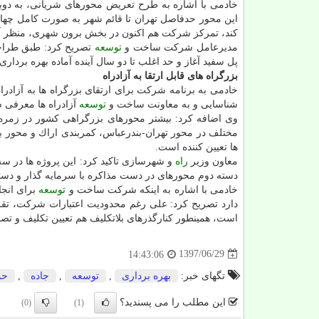
خادمی با اشاره به طرح تعریض محورهای شریانی، به دو
این محور حدفاصل تهران تا قائم شهر به صورت كامل چهار
كند، تمركز شركت هم اكنون در بخش برون شهری، منظر آرا
مدیرعامل شركت ساخت و
توسعه
تصریح كرد: طبق طراح
پل سفید آغاز و حد اغلب تا دو سال آینده آماده بهره برداری
بزرگراه های قابل ارتقا به آزادراه
خادمی به برنامه شركت برای ارتقای بزرگراه ها به آزادراه 
شناسایی و به معاونت ساخت و
توسعه
آزادراه ها معرفی ش
وی اضافه كرد: بیشتر محورهای بزرگراهی كشور در زمره پ
مختلف در محور تهران-بندرعباس، كمربندی اراك و محور بی
ها تعیین كننده است.
معاون وزیر
راه
و شهرسازی تاكید كرد: این پروژه ها در سه
دسته دوم محورهای در دست مذاكره با سرمایه گذار و د
خادمی با اشاره به اینكه شركت ساخت و
توسعه
برای انج
دارد تصریح كرد: علی رغم محدودیت اعتبارات شركت، تقریب
است، همینطور كنارگذرهای بلاتكلیف هم تعیین تكلیف و تصمی
1397/06/29
14:43:06
تگهای خبر:
بهره برداری
,
توسعه
,
جاده
,
حم
این مطلب را می پسندید؟
(0)
(1)