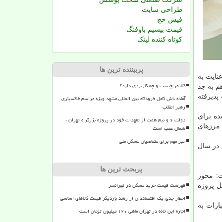
طراحی سایت
فیش حج
قیمت بیسیم باوفنگ
کوتاه کننده لینک
پربیننده ترین ها
فزود: با عنایت به
کلایمر چیست و چه کاربردی دارد؟
م به جد
پذیرفته
آماده باش کامل فرودگاه بین المللی مشهد ویژه مراسم خاکسپاری
رهبر انقلاب
ده برای
دولت ۶ و نیم همت از تعهدات خود در پروژه بزرگراه تهران -
 مرزهای
شمال عقب است
خبر مهم برای متقاضیان مسکن ملی
 در سال
پربحث ترین ها
ت: محور
فهرست قیمت خرید مسکن در تهرانسر
ل پروژه
اخطار جدی یک اقتصاددان از رشد باردیگر قیمت کالاهای اساسی
ارات به
اجاره این خانه در تهران ماهی ۱۲۰ میلیون تومان است