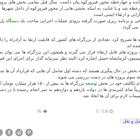
بانده و چهارخطه محور فیروزكوه بیان داشت: سال قبل تمامی بخش های بر
خطه شد و با عنایت به اینكه بخشی هایی از محور فیروزكوه از داخل شهرها 
یی و ارتقاء ایمنی است.
ی و برنامه ریزی صورت گرفته بزودی عملیات اجرایی ساخت یك
دستگاه
پل 
 می گردد.
ها تصریح كرد: تعدادی از بزرگراه های كشور كه قابلیت ارتقا به آزادراه را دا
ده اند.
روژه های قابل ارتقاء قرار می گیرند و همچون این بزرگراه ها می توان ب
ستون-كرمانشاه-حمیل اشاره كرد؛ البته نظر سرمایه گذار برای اجرای این قبی
 بخش در حال پیگیری هستند كه دسته اول شامل آن هایی كه قرارداد آن ها من
سته سوم پروژه های در دست بررسی می شوند.
ام تكالیف خود در بخش
توسعه
بزرگراه ها به بیش از ۱۵۰ هزار میلیارد ت
اً تمام كمربندی ها در دولت یازدهم و دوازدهم به سر انجام رسیده یا در دس
مات لازم برای آن ها اتخاذ شد.
76
/ 5
5.0
ل و نقل
X