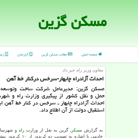
مسكن گزین
صفحه اصلی
مطالب مسكن گزین
آپارتمان
زمی
معاون وزیر راه خبر داد:
احداث آزادراه چابهار-سرخس دركنار خط آهن
مسكن گزین: مدیرعامل شركت ساخت وتوسعه ز
حمل و نقل كشور از پیگیری وزارت راه و شهرس
احداث آزادراه چابهار ـ سرخس در كنار خط آهن ا
استقبال دولت از آن اطلاع داد.
به گزارش
مسكن
گزین به نقل از وزارت
راه
و شهرسازی
خادمی با اشاره به تصویب دو كرید