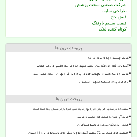
شرکت صنعتی سخت پوشش
طراحی سایت
فیش حج
قیمت بیسیم باوفنگ
کوتاه کننده لینک
پربیننده ترین ها
کلایمر چیست و چه کاربردی دارد؟
آماده باش کامل فرودگاه بین المللی مشهد ویژه مراسم خاکسپاری رهبر انقلاب
دولت ۶ و نیم همت از تعهدات خود در پروژه بزرگراه تهران - شمال عقب است
برقراری پرواز مستقیم مشهد - استانبول
پربحث ترین ها
سقف ۲۵ درصدی افزایش اجاره بها رعایت نمی شود بازار مسکن رها شده است
خرید آپارتمان با قیمت های عجیب و غریب
هشدار به مالکان درباره ی تخلیه مستأجران
وضعیت جوی کشور در 72 ساعت آینده موج بارندگی های تابستانه در راه 11 استان