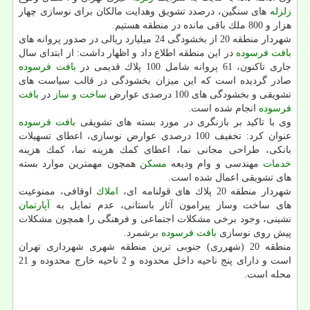
زلزله
های سنگین، درصدد تشویق وهدایت مالكان برای نوسازی چهار
هزار و 800 ملك باقی مانده در منطقه هستیم.
شهردار منطقه 20 از بخشودگی 24 میلیارد ریالی در صدور پروانه های
بافت فرسوده
در این منطقه اطلاع داد و اظهار داشت: از ابتدای سال
جاری تاكنون، 61 پروانه شامل 100 پلاك قدیمی در
بافت فرسوده
صادر گردیده است كه این میزان بخشودگی در قالب سیاست های
تشویقی و بخشودگی های 100 درصدی عوارض
ساخت و ساز
در
بافت
فرسوده
انجام شده است.
وی با تاكید بر بازنگری در مورد بسته های تشویقی
بافت فرسوده
عنوان كرد: تخفیف 100 درصدی عوارض نوسازی، اعطای تسهیلات
بانكی، طراحی مجانی نما، اعطای كمك هزینه نما، كمك هزینه
خدمات
مهندسی و وام ودیعه
مسكن
همچون مهمترین موارد بسته
های تشویقی اعمال شده است.
شهردار منطقه 20 پلاك های قولنامه ای،
املاك
اوقافی، ممنوعیت
های ساخت وساز پیرامون آثار باستانی، عدم تمایل به
آپارتمان
نشینی، وجود برخی مشكلات اجتماعی و فرهنگی را همچون مشكلات
پیش روی نوسازی
بافت فرسوده
برشمرد.
منطقه 20 (شهرری) جنوبی ترین منطقه شهری شهرداری تهران
است و دارای پنج ناحیه داخل محدوده و 2 ناحیه خارج محدوده و 21
محله است.