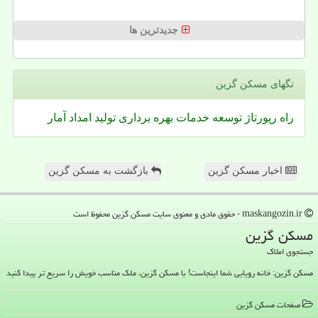
جدیدترین ها
تگهای مسكن گزین
راه
رپورتاژ
توسعه
خدمات
بهره برداری
تولید
امداد
آمار
اخبار مسکن گزین
بازگشت به مسکن گزین
maskangozin.ir - حقوق مادی و معنوی سایت مسكن گزین محفوظ است
مسكن گزین
جستجوی املاک
مسکن گزین: خانه رویایی شما اینجاست! با مسکن گزین، ملک مناسب خویش را سریع تر پیدا کنید
صفحات مسكن گزین