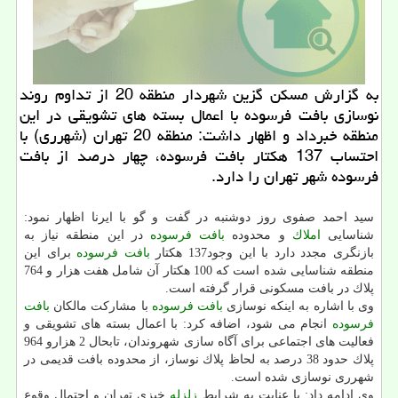
به گزارش مسكن گزین شهردار منطقه 20 از تداوم روند
نوسازی بافت فرسوده با اعمال بسته های تشویقی در این
منطقه خبرداد و اظهار داشت: منطقه 20 تهران (شهرری) با
احتساب 137 هكتار بافت فرسوده، چهار درصد از بافت
فرسوده شهر تهران را دارد.
سید احمد صفوی روز دوشنبه در گفت و گو با ایرنا اظهار نمود:
شناسایی
املاك
و محدوده
بافت فرسوده
در این منطقه نیاز به
بازنگری مجدد دارد با این وجود137 هكتار
بافت فرسوده
برای این
منطقه شناسایی شده است كه 100 هكتار آن شامل هفت هزار و 764
پلاك در بافت مسكونی قرار گرفته است.
وی با اشاره به اینكه نوسازی
بافت فرسوده
با مشاركت مالكان
بافت
فرسوده
انجام می شود، اضافه كرد: با اعمال بسته های تشویقی و
فعالیت های اجتماعی برای آگاه سازی شهروندان، تابحال 2 هزارو 964
پلاك حدود 38 درصد به لحاظ پلاك نوساز، از محدوده بافت قدیمی در
شهرری نوسازی شده است.
وی ادامه داد: با عنایت به شرایط
زلزله
خیزی تهران و احتمال وقوع