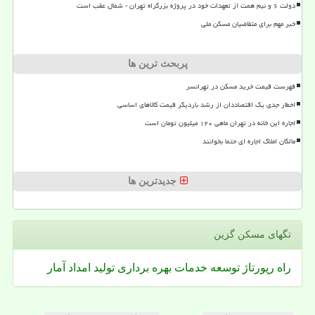
دولت ۶ و نیم همت از تعهدات خود در پروژه بزرگراه تهران - شمال عقب است
خبر مهم برای متقاضیان مسکن ملی
پربحث ترین ها
فهرست قیمت خرید مسکن در تهرانسر
اخطار جدی یک اقتصاددان از رشد باردیگر قیمت کالاهای اساسی
اجاره این خانه در تهران ماهی ۱۲۰ میلیون تومان است
مالکان املاک اجاره ای حتما بخوانند
جدیدترین ها
تگهای مسكن گزین
راه
رپورتاژ
توسعه
خدمات
بهره برداری
تولید
امداد
آمار