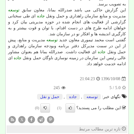
به تصویب برسد.
این گزارش حاكی می باشد صدرالله بمانا، معاون سابق
توسعه
مدیریت و منابع سازمان راهداری و حمل ونقل
جاده
ای طی سخنانی
گزارشی از فعالیت های انجام شده در حوزه مدیریتی بیان كرد و
خواهان ادامه طرح های در دست اقدام، با توان و قوت بیشتر و به
كارگیری اندیشه ها و افكار نو در سازمان شد.
گفتنی است محمد تیموری معاون جدید
توسعه
مدیریت و منابع، پیش
از این در سمت مدیركل دفتر برنامه وبودجه سازمان راهداری و
حمل ونقل
جاده
ای فعالیت داشت. صدرالله بمانا هم بعنوان مشاور
عالی رئیس این سازمان در زمینه نوسازی ناوگان حمل ونقل
جاده
ای
ادامه خدمت خواهد داد.
1396/10/08
21:04:23
245
/ 5
5.0
تگهای خبر:
توسعه
,
جاده
,
حمل و نقل
این مطلب را می پسندید؟
(0)
(1)
X
تازه ترین مطالب مرتبط