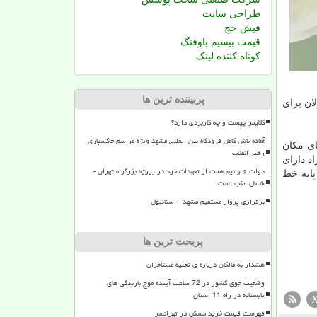
طراحی سایت
فیش حج
قیمت بیسیم باوفنگ
کوتاه کننده لینک
پربیننده ترین ها
ان برای
کلایمر چیست و چه کاربردی دارد؟
آماده باش کامل فرودگاه بین المللی مشهد ویژه مراسم خاکسپاری
ای مکان
رهبر انقلاب
د دارای
دولت ۶ و نیم همت از تعهدات خود در پروژه بزرگراه تهران -
پایه خط
شمال عقب است
برقراری پرواز مستقیم مشهد - استانبول
پربحث ترین ها
هشدار به مالکان درباره ی تخلیه مستأجران
وضعیت جوی کشور در 72 ساعت آینده موج بارندگی های
تابستانه در راه 11 استان
فهرست قیمت خرید مسکن در تهرانسر