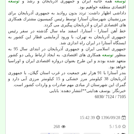
توسعه
همه جانبه ایران و جمهوری آذربایجان و رشد و
توسعه
اقتصادی منطقه خواهیم بود.
داداشی اظهار داشت: تردد بدون روادید به جمهوری آذربایجان برای
مرزنشینان شهرستان آستارا توسط رئیس كمیسیون مشترك همكاری
های اقتصادی ایران و آذربایجان پیگیری می گردد.
خط آهن آستارا - آستارا، اسفند ماه سال گذشته در سفر رئیس
جمهوری آذربایجان به تهران، با ورود آزمایشی قطار این كشور به
ایستگاه آستارا در ایران راه اندازی شد.
جمهوری اسلامی ایران و جمهوری آذربایجان در ابتدای سال 95 به
منظور
توسعه
همكاری های اقتصادی، به ایجاد ارتباط ریلی دو كشور
متعهد شده بودند و این طرح بعنوان دروازه اقتصادی ایران و اوراسیا
خواهد بود.
بندر آستارا با 91 هزار نفر جمعیت در غرب استان گیلان، با جمهوری
آذربایجان 38 كیلومتر مرز خشكی و 15 كیلومتر مرزی آبی دارد و
گمرك این شهرستان از مبادی مهم صادرات و واردات كشور است.
خبرنگار: یوسف هدایتی**انتشار دهنده: بابایی
7105 / 7124 /6030
1396/09/28
15:42:39
268
/ 5
5.0