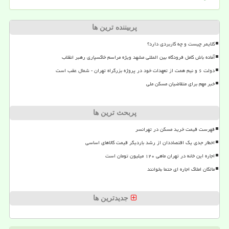
پربیننده ترین ها
کلایمر چیست و چه کاربردی دارد؟
آماده باش کامل فرودگاه بین المللی مشهد ویژه مراسم خاکسپاری رهبر انقلاب
دولت ۶ و نیم همت از تعهدات خود در پروژه بزرگراه تهران - شمال عقب است
خبر مهم برای متقاضیان مسکن ملی
پربحث ترین ها
فهرست قیمت خرید مسکن در تهرانسر
اخطار جدی یک اقتصاددان از رشد باردیگر قیمت کالاهای اساسی
اجاره این خانه در تهران ماهی ۱۲۰ میلیون تومان است
مالکان املاک اجاره ای حتما بخوانند
جدیدترین ها