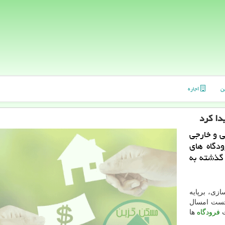
ن
اجاره
سافر داخلی و خارجی
رودگاه های
گذشته به
زی، برپایه
نخست امسال
ت
فرودگاه
ها