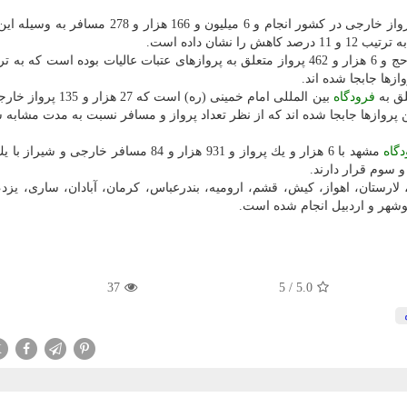
در شش ماه نخست سال جاری در مجموع 41 هزار و 33 پرواز خارجی در كشور انجام و 6 میلیون و 166 ه
 نشان داده است.
فرودگاه
بین المللی امام خمینی (ره) است كه 27 ه
ن و 326 هزار و 54 نفر به وسیله این پروازها جابجا شده اند كه از نظر تعداد پرواز و مسافر نسبت به مدت مش
گاه
مشهد با 6 هزار و یك پرواز و 931 هزار و 84 مسافر خارجی و شی
لارستان، اهواز، كیش، قشم، ارومیه، بندرعباس، كرمان، آبادان، ساری، یزد،
بوشهر و اردبیل انجام شده است.
37
/ 5
5.0
X