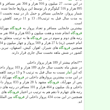
895 هزار و 516 كیلوگرم بار توسط این پروازها جابجا شده اند.
شمار پرواز، جابجایی مسافر و حمل بار در نیمه نخست 
به مدت سال قبل به ترتیب10، 13 و 1
است.
بیشترین جابجایی مسافر و تعداد پرواز به
فرودگاه
مهرآباد م
فرودگاه
انجام شده و هفت میلیون و 665 هزار و 864 نفر مسافر با این پروازها جابجا شده اند.
رتبه های دوم و سوم در بین
فرودگاه
ها به ترتیب متعلق به
امام خمینی (ره) با 27 هزار و 569 پرواز و چهار میلیون و 334 هزار و 70 مسافر است.
همچنین
فرودگاه
های شیراز، اهواز، كیش، اصفهان، تبریز، 
كشور در شش ماهه نخست سال جاری قرار دارند.
**انجام بیشتر از 189 هزار پرواز داخلی
كه این
آمار
نسبت به سال قبل به ترتیب 9 و 13 درصد كاهش داشته است.
در این مدت بیشترین پروازهای داخلی در
فرودگاه
مهرآباد 
پس از مهرآباد،
فرودگاه
مشهد با 28 هزار و 833 پرواز داخلی و چهار میلیون و 110 هزار و 71 مسافر و
داخلی و یك میلیون و 464 هزار و 101 مسافر در رتبه های دوم و سوم پروازهای داخلی قرار دارند.
رتبه های چهارم تا دهم هم به ترتیب در اختیار
فرودگاه
های ا
همچنین در این مدت 434 پرواز داخلی از
فرودگاه
اند.