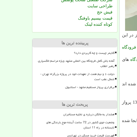
طراحی سایت
فیش حج
قیمت بیسیم باوفنگ
کوتاه کننده لینک
پربیننده ترین ها
فرودگاه
کلایمر چیست و چه کاربردی دارد؟
گاه
های
آماده باش کامل فرودگاه بین المللی مشهد ویژه مراسم خاکسپاری
رهبر انقلاب
دولت ۶ و نیم همت از تعهدات خود در پروژه بزرگراه تهران -
شمال عقب است
 نفر با این پروازها جابجا شده اند
برقراری پرواز مستقیم مشهد - استانبول
شیراز با 15 هزار و 136 پرواز
پربحث ترین ها
هشدار به مالکان درباره ی تخلیه مستأجران
ن پروازها جابجا شده
وضعیت جوی کشور در 72 ساعت آینده موج بارندگی های
تابستانه در راه 11 استان
فهرست قیمت خرید مسکن در تهرانسر