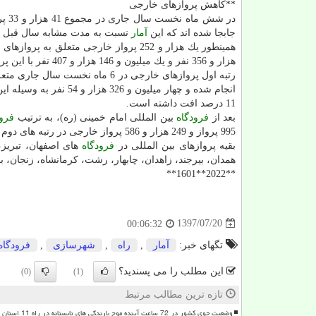
**كاهش پروازهای خارجی
جابجا شده اند كه این
آمار
نسبت به مدت مشابه سال قبل به ترتیب 12 و 11 درصد كاهش را
هزار و 356 نفر و یك میلیون و 146 هزار و 407 نفر با این پروازها جابجا شده اند.
رتبه اول پروازهای خارجی در 6 ماه نخست سال جاری متعلق به
انجام شده و چهار میلیو
11 درصد افت داشته است.
بعد از
فرودگاه
بین المللی امام خمینی (ره)، به ترتیب
فرود
995 پرواز و 249 هزار و 586 پرواز خارجی در رتبه های دوم و سوم قرار دارند.
بقیه پروازهای بین المللی در
فرودگاه
های اصفهان، تبریز، 
همدان، بیرجند، زاهدان، چابهار، رشت، كرمانشاه، زنجان، 
**2022**1601**
1397/07/20
00:06:32
تگهای خبر:
آمار
,
راه
,
شهرسازی
,
فرودگاه
این مطلب را می پسندید؟
(0)
(1)
تازه ترین مطالب مرتبط
وضعیت جوی کشور در 72 ساعت آینده موج بارندگی های تابستانه در راه 11 استان