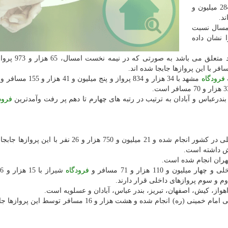
در این مدت، 27 میلیون و 916 هزار و 304 نفر مسافر و 284 میلیون و
امسال نسبت
1 درصد كاهش را نشان داده
تعلق می باشد به صورتی كه در نیمه نخست امسال، 65 هزار و 973 پرواز در این
فرودگاه
مشهد با 34 هزار و 834 پرواز و پنج میلیون و 41 هزار و 155 مسافر و
بندرعباس و آبادان به ترتیب در رتبه های چهارم تا دهم پر رفت وآمدترین
فرود
در شش ماه نخست سال جاری 189 هزار و 103 پرواز داخلی در كشور انجام شده و 21 میلیون و 750 هزار و 26
تهران انجام شده است.
فرودگاه
هواز، كیش، اصفهان، تبریز، بندر عباس، آبادان و عسلویه است.
بین المللی امام خمینی (ره) انجام شده و هشت هزار و 16 مسافر توسط ای