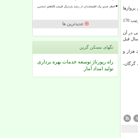
اخطار جدی یک اقتصاددان از رشد باردیگر قیمت کالاهای اساسی
زار و 278 مسافر به وسیله این پروازها
همینطور یك هزار و 252 پرواز خارجی متعلق به پروازهای حج و 6 هزار و 462 پرواز متعلق به پروازهای عتبات عالیات بوده است كه به ترتیب 170
جدیدترین ها
زار و 135 پرواز خارجی در آن
ابه سال قبل
تگهای مسكن گزین
راز با یك هزار و
راه
رپورتاژ
توسعه
خدمات
بهره برداری
 گرگان،
تولید
امداد
آمار