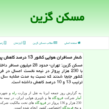
مسكن گزین
صفحه اصلی
مطالب مسكن گزین
آپارتمان
زمی
شمار مسافران هوایی كشور 13 درصد كاهش پیدا كرد
مسكن گزین: تهران- حدود 28 میلیون م
با 230 هزار پرواز در نیمه نخست امسال در ف
كشور جابجا شدند كه نسبت به مدت مشابه سال 
ترتیب 13 و 10 درصد كاهش داشته است.
به گزارش روز جمعه ایرنا به نقل از وزارت
راه
و شهرسا
آمار
شركت
فرودگاه
ها و ناوبری هوایی ایران، در نیمه 
230 هزار و 136 پرواز در
فرودگاه
های تحت مالكیت شرك
و پنج
فرودگاه
اختصاصی كشور انجام شده است.