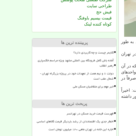
طراحی سایت
فیش حج
قیمت بیسیم باوفنگ
کوتاه کننده لینک
 به طور
پربیننده ترین ها
کلایمر چیست و چه کاربردی دارد؟
ونی در تهران
آماده باش کامل فرودگاه بین المللی مشهد ویژه مراسم خاکسپاری
رهبر انقلاب
ه در آن
واحدهای
دولت ۶ و نیم همت از تعهدات خود در پروژه بزرگراه تهران -
شمال عقب است
رفاً در
خبر مهم برای متقاضیان مسکن ملی
 اخیراً
ر داشته
پربحث ترین ها
فهرست قیمت خرید مسکن در تهرانسر
اخطار جدی یک اقتصاددان از رشد باردیگر قیمت کالاهای اساسی
اجاره این خانه در تهران ماهی ۱۲۰ میلیون تومان است