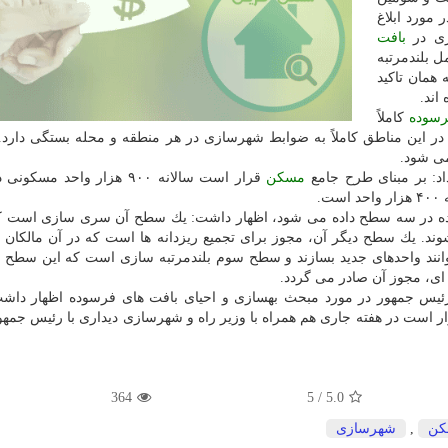
مورد ابلاغ
زی در
بافت
 بلندمرتبه
 همان تاكید
اند.
رسوده
كاملاً
ر این مناطق كاملاً به ضوابط شهرسازی در هر منطقه و محله بستگی دارد.
می شود.
: بر مبنای طرح جامع
مسكن
قرار است سالانه ۹۰۰ هزار واحد مسك
است.
سوده در سه سطح داده می شود، اظهار داشت: یك سطح آن سری سازی است ك
د. یك سطح دیگر آن، مجوز برای تجمیع ریزدانه ها است كه در آن مالكان 
نند واحدهای جدید بسازند و سطح سوم بلندمرتبه سازی است كه این سطح ص
 ای، مجوز آن صادر می گردد.
یس جمهور در مورد مبحث بهسازی و احیای بافت های فرسوده اظهار داشت:
ار است در هفته جاری هم همراه با وزیر راه و شهرسازی دیداری با رئیس جمهو
364
/ 5
5.0
كن
,
شهرسازی