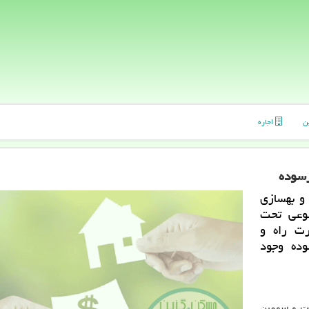
ن
اجاره
رسوده
 بهسازی
ضوعی تحت
رت راه و
وده وجود
ست و سومین