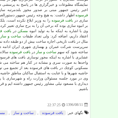
نمایشگاه مطبوعات و خبرگزاری ها در پاسخ به پرسشی در 
اخیر رئیس جمهور مبنی بر صدور مجوز بلندمرتبه سا
فرسوده
اظهار داشت: به هیچ وجه رئیس جمهور دستورالعمل
سازی در
بافت فرسوده
را به وزیر ابلاغ نكرده است، بلكه
بر انبوه سازی بوده كه برخی آن را به برج سازی تعبیر كرده 
وی با اشاره به اینكه ما به تولید انبوه
مسكن
در
بافت ف
اعتقاد داریم، اضافه كرد: ولی تعداد طبقات
ساخت و ساز
د
مثال در بافت تاریخی اجازه ساخت بیش از دو طبقه داده ن
سرپرست شركت عمران و بهسازی شهری ایران ادامه داد
ساخته شود كه سهم
ساخت و ساز
در
بافت فرسوده
سالانه ۴۰۰ هزار واحد 
عشایری با اشاره به اینكه مجوز نوسازی بافت های فر
واحدها به صورت سری و مشابه در كنار هم ساخته می شون
مسكونی كوچك در بافت های فرسوده بعد از تجمیع می توا
حاشیه شهرها و با عنایت به استقبال ساكنان مناطق حاشیه
وی در مورد جلسه مسئولان وزارت راه و شهرسازی با رئ
دیداری با مسعود نیلی مشاور رئیس جمهور داشته ایم و قر
باشیم.
1396/08/11
22:37:25
تگهای خبر:
بافت فرسوده
,
ساخت و ساز
,
مس