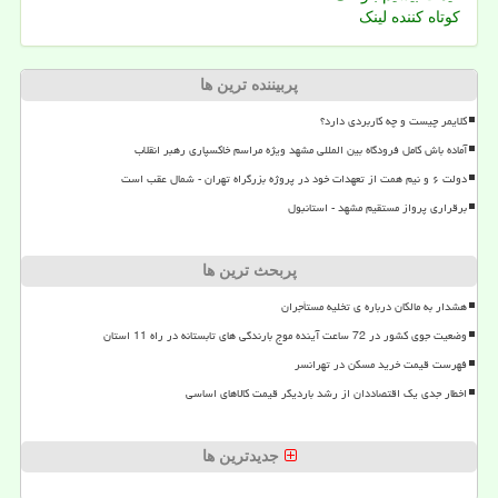
کوتاه کننده لینک
پربیننده ترین ها
کلایمر چیست و چه کاربردی دارد؟
آماده باش کامل فرودگاه بین المللی مشهد ویژه مراسم خاکسپاری رهبر انقلاب
دولت ۶ و نیم همت از تعهدات خود در پروژه بزرگراه تهران - شمال عقب است
برقراری پرواز مستقیم مشهد - استانبول
پربحث ترین ها
هشدار به مالکان درباره ی تخلیه مستأجران
وضعیت جوی کشور در 72 ساعت آینده موج بارندگی های تابستانه در راه 11 استان
فهرست قیمت خرید مسکن در تهرانسر
اخطار جدی یک اقتصاددان از رشد باردیگر قیمت کالاهای اساسی
جدیدترین ها