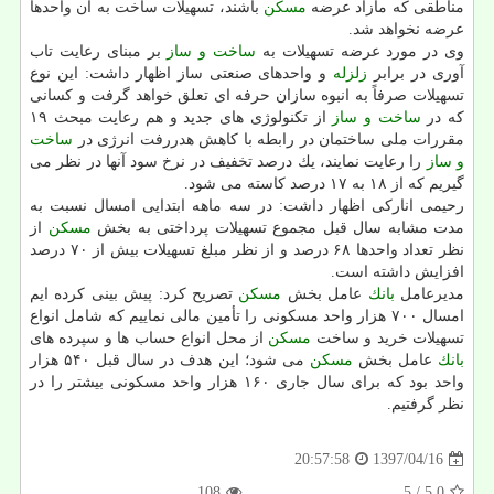
مناطقی كه مازاد عرضه
مسكن
باشند، تسهیلات ساخت به آن واحدها
عرضه نخواهد شد.
وی در مورد عرضه تسهیلات به
ساخت و ساز
بر مبنای رعایت تاب
آوری در برابر
زلزله
و واحدهای صنعتی ساز اظهار داشت: این نوع
تسهیلات صرفاً به انبوه سازان حرفه ای تعلق خواهد گرفت و كسانی
كه در
ساخت و ساز
از تكنولوژی های جدید و هم رعایت مبحث ۱۹
مقررات ملی ساختمان در رابطه با كاهش هدررفت انرژی در
ساخت
و ساز
را رعایت نمایند، یك درصد تخفیف در نرخ سود آنها در نظر می
گیریم كه از ۱۸ به ۱۷ درصد كاسته می شود.
رحیمی اناركی اظهار داشت: در سه ماهه ابتدایی امسال نسبت به
مدت مشابه سال قبل مجموع تسهیلات پرداختی به بخش
مسكن
از
نظر تعداد واحدها ۶۸ درصد و از نظر مبلغ تسهیلات بیش از ۷۰ درصد
افزایش داشته است.
مدیرعامل
بانك
عامل بخش
مسكن
تصریح كرد: پیش بینی كرده ایم
امسال ۷۰۰ هزار واحد مسكونی را تأمین مالی نماییم كه شامل انواع
تسهیلات خرید و ساخت
مسكن
از محل انواع حساب ها و سپرده های
بانك
عامل بخش
مسكن
می شود؛ این هدف در سال قبل ۵۴۰ هزار
واحد بود كه برای سال جاری ۱۶۰ هزار واحد مسكونی بیشتر را در
نظر گرفتیم.
1397/04/16
20:57:58
108
/ 5
5.0