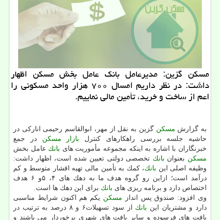
مسكن گزین: مدیرعامل بانك عامل بخش مسكن اظهار
داشت: در نظر داریم امسال ۷۰۰ هزار واحد مسكونی را
اعم از ساخت و خرید، تأمین مالی نماییم.
به گزارش
مسكن
گزین به نقل از مهر، ابوالقاسم رحیمی اناركی در
حاشیه جلسه بررسی راهكارهای كنترل
بازار مسكن
در جمع
خبرنگاران با اشاره به اینكه مجموعه مأموریت های
بانك
عامل بخش
مسكن
بعنوان
بانك
تخصصی دولتی تعیین شده است، اظهار داشت:
وظیفه اصلی این
بانك
، كمك به تأمین مالی تهیه اقشار متوسط و كم
درآمد است؛ ازاین رو گروه هدف ما به دهك های ۴، ۵و ۶ هدف
اختصاص دارد و برنامه ریزی های
بانك
برای این دهك ها است.
وی افزود: صندوق پس انداز
مسكن
یكم هم اكنون شرایط مناسبی
دارد و مشتریان این
بانك
از سود تسهیلات۶ و ۸ درصد به ترتیب در
بافت های فرسوده و سایر بافت های شهری برخوردار می باشند و