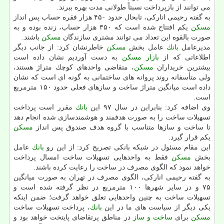
می توانند از بازپرداخت نسبتاً طولانی مدت بهره ببرند.
به گفته رحیمی اناركی، تابحال حدود ۴۵۰ هزار فقره حساب پس انداز
مسكن
یكم افتتاح شده است كه ۳۵۰ هزار حساب، زنده بوده و به
صورت بالقوه این تعداد می توانند مشتری سازندگان
مسكن
باشند.
مدیرعامل
بانك
عامل بخش
مسكن
خاطرنشان كرد: از جانب دیگر
اطلاعاتی كه از
بازار مسكن
به دست آوردیم نشان داده است
بیشترین خریداران
مسكن
، متقاضی واحدهای كوچك متراژ هستند،
ولی متأسفانه روند پروانه های ساختمانی به گونه ای است كه نشان
داده است میانگین متراژ ساخت و سازهای فعلی حدود ۱۵۰ مترمربع
است.
وی اضافه كرد: بنابراین در سال ۹۷ این
بانك
مقرر است پرداخت
تسهیلات ساخت را به صورت هدفمند و هوشمندسازی شده انجام دهد
تا ساخت و سازها متناسب با گروه هدف صندوق پس انداز
مسكن
یكم قرار گیرد.
این مقام مسئول در شبكه بانكی تصریح كرد: از این رو
بانك
عامل
بخش
مسكن
فقط به واحدهایی تسهیلات ساخت امسال پرداخت
خواهد نمود كه الگوی مصرف در ساخت را رعایت كرده باشند.
به گفته رحیمی اناركی، الگوی مصرف در تهران به صورت میانگین
۷۵ و در سایر شهرها ۱۰۰ مترمربع در نظر گرفته شده است و
تسهیلات ساخت به چنین واحدهایی تعلق خواهد گرفت؛ ضمن اینكه
یكی دیگر از سیاست های ما در این
بانك
، پرداخت تسهیلات ساخت
مسكن
برای
ساخت و ساز
در مناطق پرتقاضای پایتخت خواهد بود و