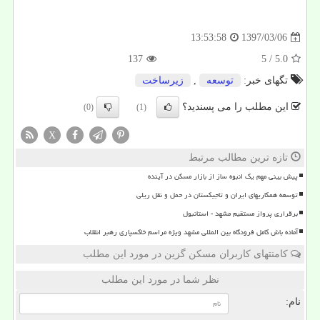
1397/03/06
13:53:58
137
/ 5
5.0
تگهای خبر:
توسعه
,
زیرساخت
این مطلب را می پسندید؟
(0)
(1)
X
تازه ترین مطالب مرتبط
پیش بینی مهم یک انبوه ساز از بازار مسکن در آینده
توسعه همکاریهای ایران و تاجیکستان در حمل و نقل ریلی
برقراری پرواز مستقیم مشهد - استانبول
آماده باش کامل فرودگاه بین المللی مشهد ویژه مراسم خاکسپاری رهبر انقلاب
کامنتهای کاربران مسکن گزین در مورد این مطلب
نظر شما در مورد این مطلب
نام: