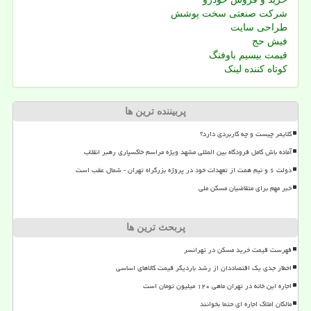
شرکت صنعتی سخت پوشش
طراحی سایت
فیش حج
قیمت بیسیم باوفنگ
کوتاه کننده لینک
پربیننده ترین ها
کلایمر چیست و چه کاربردی دارد؟
آماده باش کامل فرودگاه بین المللی مشهد ویژه مراسم خاکسپاری رهبر انقلاب
دولت ۶ و نیم همت از تعهدات خود در پروژه بزرگراه تهران - شمال عقب است
خبر مهم برای متقاضیان مسکن ملی
پربحث ترین ها
فهرست قیمت خرید مسکن در تهرانسر
اخطار جدی یک اقتصاددان از رشد باردیگر قیمت کالاهای اساسی
اجاره این خانه در تهران ماهی ۱۲۰ میلیون تومان است
مالکان املاک اجاره ای حتما بخوانند