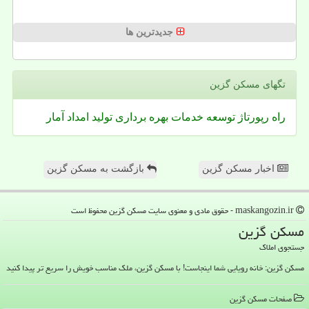
جدیدترین ها
تگهای مسكن گزین
راه
رپورتاژ
توسعه
خدمات
بهره برداری
تولید
امداد
آمار
اخبار مسکن گزین
بازگشت به مسکن گزین
maskangozin.ir - حقوق مادی و معنوی سایت مسكن گزین محفوظ است
مسكن گزین
جستجوی املاک
مسکن گزین: خانه رویایی شما اینجاست! با مسکن گزین، ملک مناسب خویش را سریع تر پیدا کنید
صفحات مسكن گزین