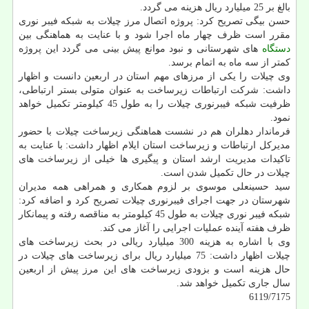
بالغ بر 25 میلیارد ریال هزینه می گردد.
حسن بیگی تصریح كرد: پروژه اتصال مرز چیلات به شبكه فیبر نوری
مقرر است ظرف چهار ماه اجرا شود و با عنایت به هماهنگی بین
دستگاه
های شهرستانی و نبود موانع پیش بینی می گردد این پروژه
كمتر از سه ماه به اتمام برسد.
وی چیلات را یكی از مرزهای مهم استان در اربعین دانست و اظهار
داشت: شركت ارتباطات زیرساخت به عنوان متولی بستر ارتباطی،
ظرفیت شبكه فیبرنوری چیلات را به طول 45 كیلومتر تكمیل خواهد
نمود.
فرماندار دهلران هم در نشست هماهنگی زیرساخت چیلات با حضور
مدیركل ارتباطات و زیرساخت استان ایلام اظهار داشت: با عنایت به
تاكیدات مدیریت ارشد استان و پیگیری ها خیلی از زیرساخت های
چیلات در حال تكمیل شدن است.
سید حسینعلی موسوی بر لزوم همكاری و همراهی همه مدیران
شهرستان در جهت اجرای فیبرنوری چیلات تصریح كرد و اضافه كرد:
شبكه فیبر نوری چیلات به طول 45 كیلومتر به مناقصه رفته و پیمانكار
ظرف هفته آینده عملیات اجرایی را آغاز می كند.
وی با اشاره به هزینه 300 میلیارد ریالی در بحث زیرساخت های
چیلات اظهار داشت: 75 میلیارد ریال برای زیرساخت های چیلات در
حال هزینه است و بزودی زیرساخت های این مرز پیش از اربعین
سال جاری تكمیل خواهد شد.
6119/7175