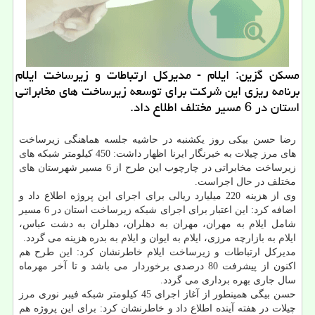
مسكن گزین: ایلام - مدیركل ارتباطات و زیرساخت ایلام
برنامه ریزی این شركت برای توسعه زیرساخت های مخابراتی
استان در 6 مسیر مختلف اطلاع داد.
رضا حسن بیكی روز یكشنبه در حاشیه جلسه هماهنگی زیرساخت
های مرز چیلات به خبرنگار ایرنا اظهار داشت: 450 كیلومتر شبكه های
زیرساخت مخابراتی در چارچوب این طرح از 6 مسیر شهرستان های
مختلف در حال اجراست.
وی از هزینه 220 میلیارد ریالی برای اجرای این پروژه اطلاع داد و
اضافه كرد: این اعتبار برای اجرای شبكه زیرساخت استان در 6 مسیر
شامل ایلام به مهران، مهران به دهلران، دهلران به دشت عباس،
ایلام به بازارچه مرزی، ایلام به ایوان و ایلام به بدره هزینه می گردد.
مدیركل ارتباطات و زیرساخت ایلام خاطرنشان كرد: این طرح هم
اكنون از پیشرفت 80 درصدی برخوردار می باشد و تا آخر مهرماه
سال جاری بهره برداری می گردد.
حسن بیگی همینطور از آغاز اجرای 45 كیلومتر شبكه فیبر نوری مرز
چیلات در هفته آینده اطلاع داد و خاطرنشان كرد: برای این پروژه هم