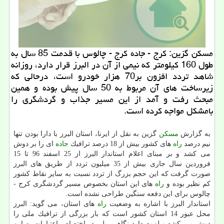
مسكن گزین: كرج - جاده كرج - چالوس با قدمت 85 سال به
طول 160 كیلومتر كه نیمی از آن در البرز قرار دارد، روزانه
شاهد تردد افزون بر70 هزار خودرو است، درحالی كه
زیرساخت های آن مربوط به 50 سال پیش بوده و همین
مبحث رفت و آمد از این مسیر جذاب و گردشگری را
بامشكل مواجه كرده است.
به گزارش
مسكن
گزین به نقل از ایرنا، استان البرز با دارا بودن تنها
نیم درصد
راه
های كشور بیش از 18 درصد ترافیك
جاده
ای را بر دوش
می كشد و بر مبنای اعلام استاندار البرز از 25 اسفند 96 تا 15
فروردین سال جاری بیش از 35 میلیون تردد از طریق های البرز
صورت گرفت كه این حجم بزرگ از تردد نسبت به سایر نقاط كشور
كم نظیر بوده و
راه
های این استان بخصوص مسیر گردشگری كرج -
چالوس برای این دفعه سنگین طراحی نشده است.
استاندار البرز با اشاره به وضعیت
راه
های استان، می گوید: البرز
محل عبور 14 استان كشور است كه بار بزرگی از ترافیك ملی را
دوش می كشد و لزوم دارد نگاهی ملی در اختصاص اعتبارات به این