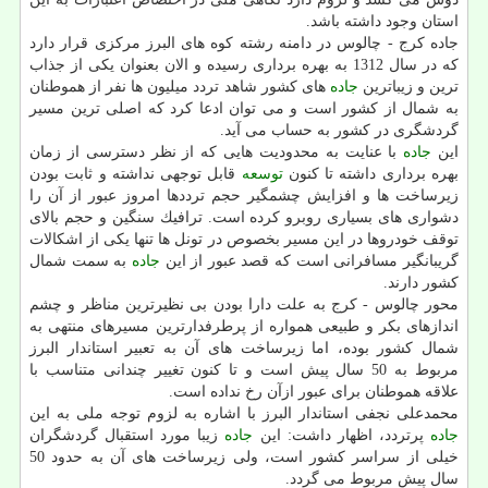
استان وجود داشته باشد.
جاده كرج - چالوس در دامنه رشته كوه های البرز مركزی قرار دارد
كه در سال 1312 به بهره برداری رسیده و الان بعنوان یكی از جذاب
ترین و زیباترین
جاده
های كشور شاهد تردد میلیون ها نفر از هموطنان
به شمال از كشور است و می توان ادعا كرد كه اصلی ترین مسیر
گردشگری در كشور به حساب می آید.
این
جاده
با عنایت به محدودیت هایی كه از نظر دسترسی از زمان
بهره برداری داشته تا كنون
توسعه
قابل توجهی نداشته و ثابت بودن
زیرساخت ها و افزایش چشمگیر حجم ترددها امروز عبور از آن را
دشواری های بسیاری روبرو كرده است. ترافیك سنگین و حجم بالای
توقف خودروها در این مسیر بخصوص در تونل ها تنها یكی از اشكالات
گریبانگیر مسافرانی است كه قصد عبور از این
جاده
به سمت شمال
كشور دارند.
محور چالوس - كرج به علت دارا بودن بی نظیرترین مناظر و چشم
اندازهای بكر و طبیعی همواره از پرطرفدارترین مسیرهای منتهی به
شمال كشور بوده، اما زیرساخت های آن به تعبیر استاندار البرز
مربوط به 50 سال پیش است و تا كنون تغییر چندانی متناسب با
علاقه هموطنان برای عبور ازآن رخ نداده است.
محمدعلی نجفی استاندار البرز با اشاره به لزوم توجه ملی به این
جاده
پرتردد، اظهار داشت: این
جاده
زیبا مورد استقبال گردشگران
خیلی از سراسر كشور است، ولی زیرساخت های آن به حدود 50
سال پیش مربوط می گردد.