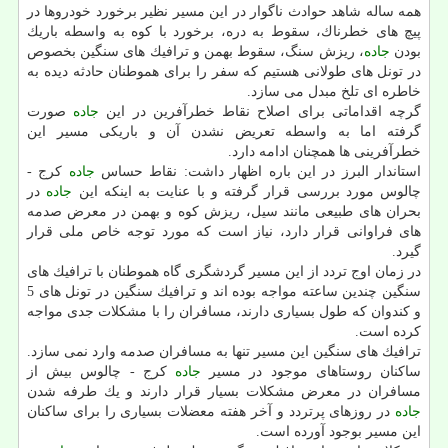
همه ساله شاهد حوادث ناگوار در این مسیر نظیر برخورد خودروها در
پیچ های خطرناك، سقوط به دره، برخورد با كوه به واسطه باریك
بودن
جاده
، ریزش سنگ، سقوط بهمن و ترافیك های سنگین بخصوص
در تونل های طولانی هستیم كه سفر را برای هموطنان حادثه دیده به
خاطره ای تلخ مبدل می سازد.
گرچه اقداماتی برای اصلاح نقاط خطرآفرین در این
جاده
صورت
گرفته اما به واسطه تعریض نشدن آن و باریكی مسیر این
خطرآفرینی ها همچنان ادامه دارد.
استاندار البرز در این باره اظهار داشت: نقاط حساس
جاده
كرج -
چالوس مورد بررسی قرار گرفته و با عنایت به اینكه این
جاده
در
بحران های طبیعی مانند سیل، ریزش كوه و بهمن در معرض صدمه
های فراوانی قرار دارد، نیاز است كه مورد توجه خاص ملی قرار
گیرد.
در زمان اوج تردد از این مسیر گردشگری گاه هموطنان با ترافیك های
سنگین چندین ساعته مواجه بوده اند و ترافیك سنگین در تونل های 5
و كندوان كه طول بسیاری دارند، مسافران را با مشكلات جدی مواجه
كرده است.
ترافیك های سنگین این مسیر تنها به مسافران صدمه وارد نمی سازد.
ساكنان روستاهای موجود در مسیر
جاده
كرج - چالوس بیش از
مسافران در معرض مشكلات بسیار قرار دارند و یك طرفه شدن
جاده
در روزهای پرتردد و آخر هفته معضلات بسیاری را برای ساكنان
این مسیر بوجود آورده است.