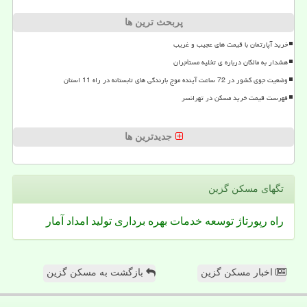
پربحث ترین ها
خرید آپارتمان با قیمت های عجیب و غریب
هشدار به مالکان درباره ی تخلیه مستأجران
وضعیت جوی کشور در 72 ساعت آینده موج بارندگی های تابستانه در راه 11 استان
فهرست قیمت خرید مسکن در تهرانسر
جدیدترین ها
تگهای مسكن گزین
راه
رپورتاژ
توسعه
خدمات
بهره برداری
تولید
امداد
آمار
اخبار مسکن گزین
بازگشت به مسکن گزین