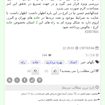
بررسی ویژه قرار می گیرد و در جهت تسریع در تحقق این امر
مساعدت لازم صورت می پذیرد.
عبدالهاشم حسن نیا در كرج در این باره اظهار داشت: اظهار داشت: با
عنایت به شرایط موجود و تعدد ترددها در
جاده
های تهران و البرز،
لزوم دارد به شكل ویژه ای به
راه
های این 2 استان بخصوص
جاده
كرج - چالوس پرداخته شود.
1535/7411
1397/03/04
22:20:01
144
/ 5
5.0
تگهای خبر:
امداد
,
بهره برداری
,
جاده
,
راه
این مطلب را می پسندید؟
(0)
(1)
X
تازه ترین مطالب مرتبط
وضعیت جوی کشور در 72 ساعت آینده موج بارندگی های تابستانه در راه 11 استان
اخطار جدی یک اقتصاددان از رشد باردیگر قیمت کالاهای اساسی