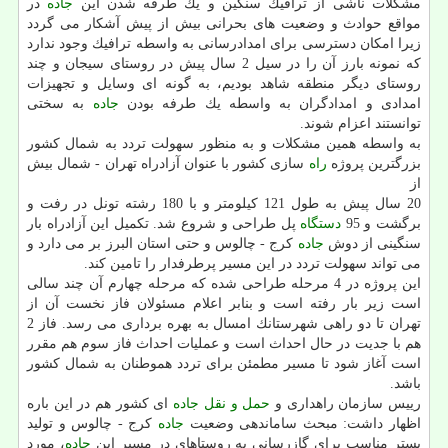
مشكلات ناشی از ترافیك سنگین و یك طرفه شدن این
جاده
در
مواقع حوادث و وضعیت های بحرانی بیش از پیش آشكار می گردد
زیرا امكان دسترسی برای امدادرسانی به واسطه ترافیك وجود ندارد
كه نمونه بارز آن را در سیل 2 سال پیش در روستای سیجان و چند
روستای دیگر منطقه شاهد بودیم، به گونه ای وسایل و تجهیزات
امدادی و امدادگران به واسطه یك طرفه بودن
جاده
به سختی
توانستند اعزام شوند.
به واسطه همین مشكلات و به منظور سهولت تردد به شمال كشور
بزرگترین پروژه
راه
سازی كشور با عنوان آزادراه تهران - شمال بیش
از
20 سال پیش به طول 121 كیلومتر و با 180 رشته تونل در رفت و
برگشت و 95
دستگاه
پل طراحی و شروع شد. تكمیل این آزادراه بار
سنگینی از دوش
جاده
كرج - چالوس و حتی استان البرز بر می دارد و
می تواند سهولت تردد در این مسیر پرطرفدار را تامین كند.
این پروژه در 4 مرحله طراحی شده كه مرحله چهارم آن چند سالی
است زیر بار رفته است و بنابر اعلام مسئولان فاز نخست آن از
تهران تا دو راهی شهرستانك امسال به بهره برداری می رسد. فاز 2
هم با جدیت در حال احداث است و عملیات احداث فاز سوم هم مقرر
است آغاز شود تا مسیر مطمئن برای تردد هموطنان به شمال كشور
باشد.
رییس سازمان راهداری و
حمل و نقل
جاده
ای كشور هم در این باره
اظهار داشت: مبحث ساماندهی وضعیت
جاده
كرج - چالوس و تولید
بستر مناسب برای گازرسانی به روستاهای در مسیر این
جاده
، مورد