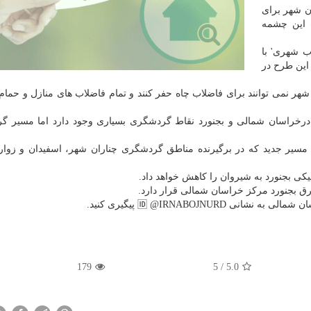
ن شهر برای
 این چشمه
ب شهری' با
این طرح در
شهر نمی توانند برای فاضلاب چاه حفر كنند و تمام فاضلاب های منازل و حما
درخراسان شمالی و بجنورد نقاط گردشگری بسیاری وجود دارد اما مسیر گ
سیر جدید كه در برگیرنده مناطق گردشگری چناران شهر، اسفیدان و زوار
یكی بجنورد به شیروان را كاهش خواهد داد.
🆔 @IRNABOJNUR پیگیری كنید.
179
/ 5
5.0