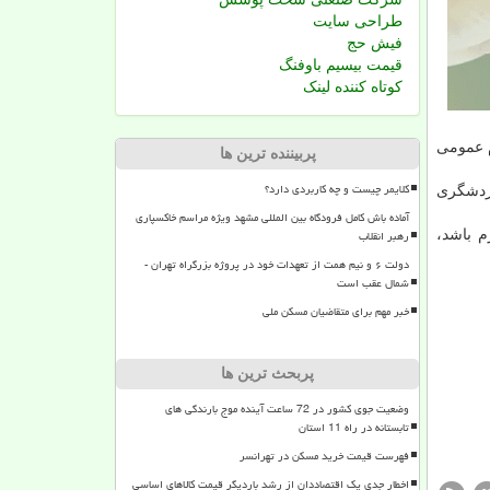
طراحی سایت
فیش حج
قیمت بیسیم باوفنگ
کوتاه کننده لینک
م عمومی
پربیننده ترین ها
کلایمر چیست و چه کاربردی دارد؟
ردشگری
آماده باش کامل فرودگاه بین المللی مشهد ویژه مراسم خاکسپاری
رهبر انقلاب
م باشد،
دولت ۶ و نیم همت از تعهدات خود در پروژه بزرگراه تهران -
شمال عقب است
خبر مهم برای متقاضیان مسکن ملی
پربحث ترین ها
وضعیت جوی کشور در 72 ساعت آینده موج بارندگی های
تابستانه در راه 11 استان
فهرست قیمت خرید مسکن در تهرانسر
اخطار جدی یک اقتصاددان از رشد باردیگر قیمت کالاهای اساسی