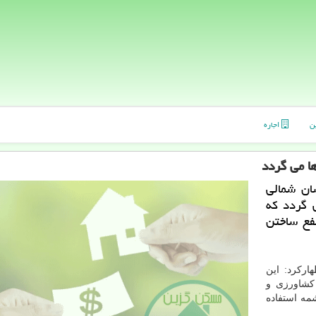
ن
اجاره
ا می گردد
ان شمالی
 گردد كه
تفع ساختن
اركرد: این
كشاورزی و
مه استفاده