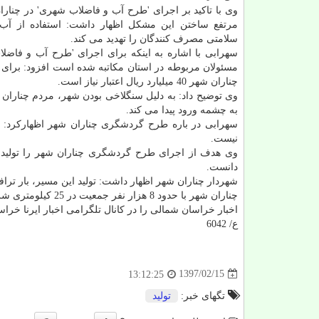
وی با تاكید بر اجرای 'طرح آب و فاضلاب شهری' در چنارا
مرتفع ساختن این مشكل اظهار داشت: استفاده از آب
سلامتی مصرف كنندگان را تهدید می كند.
سهرابی با اشاره به اینكه برای اجرای 'طرح آب و فاضلا
مسئولان مربوطه در استان مكاتبه شده است افزود: برای 
چناران شهر 40 میلیارد ریال اعتبار نیاز است.
وی توضیح داد: به دلیل سنگلاخی بودن شهر، مردم چناران 
به چشمه ورود پیدا می كند.
سهرابی در باره طرح گردشگری چناران شهر اظهاركرد: 
نیست.
وی هدف از اجرای طرح گردشگری چناران شهر را تولید م
دانست.
شهردار چناران شهر اظهار داشت: تولید این مسیر، بار تراف
چناران شهر با حدود 8 هزار نفر جمعیت در 25 كیلومتری شرق بجنورد مركز خراسان شمالی قرار دارد.
اخبار خراسان شمالی را در كانال تلگرامی اخبار ایرنا خراسان شمالی به نشانی D
ع/ 6042
1397/02/15
13:12:25
تگهای خبر:
تولید