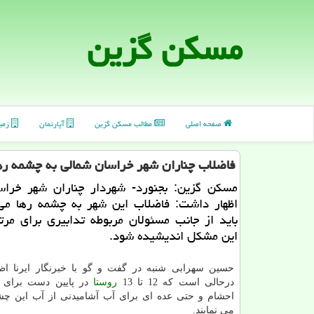
مسكن گزین
صفحه اصلی
مطالب مسكن گزین
آپارتمان
زمی
فاضلاب چناران شهر خراسان شمالی به چشمه ره
مسكن گزین: بجنورد- شهردار چناران شهر خراس
اظهار داشت: فاضلاب این شهر به چشمه رها می
باید از جانب مسئولان مربوطه تدابیری برای مر
این مشكل اندیشیده شود.
حسین سهرابی شنبه در گفت و گو با خبرنگار ایرنا اظه
درحالی است كه 12 تا 13
روستا
در پایین دست برای 
احشام و حتی عده ای برای آب آشامیدنی از آب این چش
می نمایند.