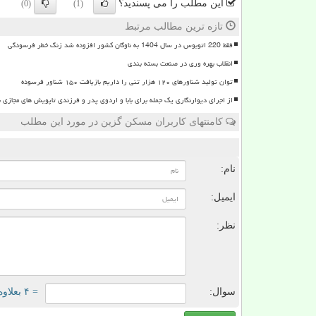
این مطلب را می پسندید؟
(0)
(1)
تازه ترین مطالب مرتبط
فقط 220 اتوبوس در سال 1404 به ناوگان کشور افزوده شد زنگ خطر فرسودگی
انقلاب بهره وری در صنعت بسته بندی
توان تولید شناورهای ۱۲۰ هزار تنی را داریم بازیافت ۱۵۰ شناور فرسوده
از اجرای دیوارنگاری یک جمله برای بابا و اردوی پدر و فرزندی تاپویش های مجازی 
کامنتهای کاربران مسکن گزین در مورد این مطلب
ن
نام:
ایمیل:
نظر:
سوال:
= ۴ بعلاوه ۳