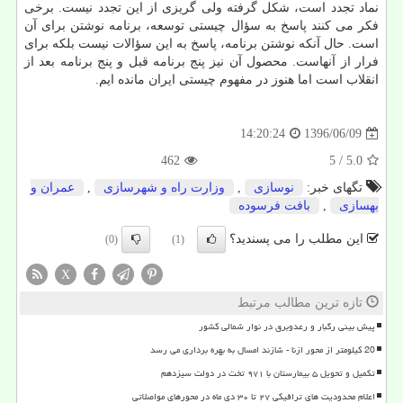
نماد تجدد است، شكل گرفته ولی گریزی از این تجدد نیست. برخی
فكر می كنند پاسخ به سؤال چیستی توسعه، برنامه نوشتن برای آن
است. حال آنكه نوشتن برنامه، پاسخ به این سؤالات نیست بلكه برای
فرار از آنهاست. محصول آن نیز پنج برنامه قبل و پنج برنامه بعد از
انقلاب است اما هنوز در مفهوم چیستی ایران مانده ایم.
1396/06/09
14:20:24
462
/ 5
5.0
تگهای خبر:
نوسازی
,
وزارت راه و شهرسازی
,
عمران و
بهسازی
,
بافت فرسوده
این مطلب را می پسندید؟
(0)
(1)
X
تازه ترین مطالب مرتبط
پیش بینی رگبار و رعدوبرق در نوار شمالی کشور
20 کیلومتر از محور ازنا - شازند امسال به بهره برداری می رسد
تکمیل و تحویل ۵ بیمارستان با ۹۷۱ تخت در دولت سیزدهم
اعلام محدودیت های ترافیکی ۲۷ تا ۳۰ دی ماه در محورهای مواصلاتی