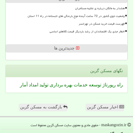
هشدار به مالکان درباره ی تخلیه مستأجران
وضعیت جوی کشور در 72 ساعت آینده موج بارندگی های تابستانه در راه 11 استان
فهرست قیمت خرید مسکن در تهرانسر
اخطار جدی یک اقتصاددان از رشد باردیگر قیمت کالاهای اساسی
جدیدترین ها
تگهای مسكن گزین
راه
رپورتاژ
توسعه
خدمات
بهره برداری
تولید
امداد
آمار
اخبار مسکن گزین
بازگشت به مسکن گزین
maskangozin.ir - حقوق مادی و معنوی سایت مسكن گزین محفوظ است