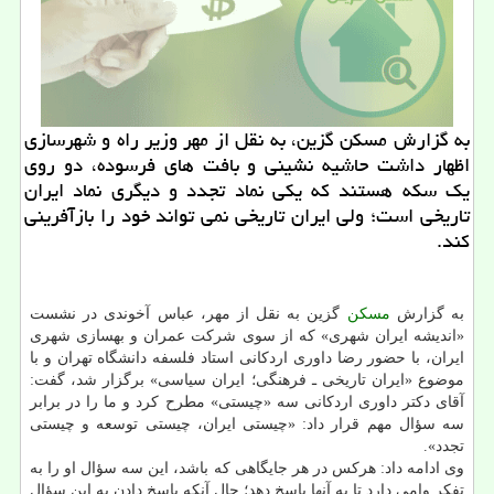
به گزارش مسكن گزین، به نقل از مهر وزیر راه و شهرسازی
اظهار داشت حاشیه نشینی و بافت های فرسوده، دو روی
یك سكه هستند كه یكی نماد تجدد و دیگری نماد ایران
تاریخی است؛ ولی ایران تاریخی نمی تواند خود را بازآفرینی
كند.
به گزارش
مسكن
گزین به نقل از مهر، عباس آخوندی در نشست
«اندیشه ایران شهری» كه از سوی شركت عمران و بهسازی شهری
ایران، با حضور رضا داوری اردكانی استاد فلسفه دانشگاه تهران و با
موضوع «ایران تاریخی ـ فرهنگی؛ ایران سیاسی» برگزار شد، گفت:
آقای دكتر داوری اردكانی سه «چیستی» مطرح كرد و ما را در برابر
سه سؤال مهم قرار داد: «چیستی ایران، چیستی توسعه و چیستی
تجدد».
وی ادامه داد: هركس در هر جایگاهی كه باشد، این سه سؤال او را به
تفكر وامی دارد تا به آنها پاسخ دهد؛ حال آنكه پاسخ دادن به این سؤال