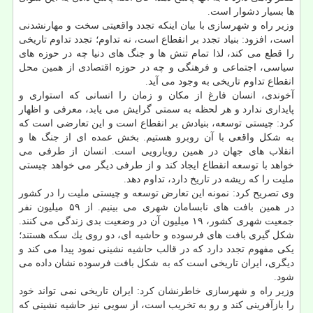
ها بسیار دشوار است.
وزیر راه و شهرسازی با بیان اینكه تجدد واقعیتی سخت و مهارنشدنی
است، افزود: بنیاد تجدد بر انقطاع است، نه تداوم؛ تجدد تداوم تاریخی
را قطع می كند، لذا تمام تنش ها و جنگ های دنیا چه در حوزه های
سیاسی، اجتماعی و فرهنگی و چه در حوزه اقتصادی از همین محل
انقطاع تداوم تاریخی به وجود می آید.
آخوندی، انسان فارغ از مكان و زمان را انسانی كه استواری و
پایداری ندارد و هر لحظه به سمتی گرایش می یابد، معرفی و اظهار
كرد: چیستی توسعه، بنیادش بر انقطاع است و این تعارضی است كه
به شكل واقعی با آن روبرو هستیم. بخش عمده ای از جنگ ها و
انقلاب های جهان در همین رویارویی است. انسان از طرفی می
خواهد با توسعه انقطاع ایجاد كند و از طرفی دیگر می خواهد چیستی
ملیت را كه ریشه در تاریخ دارد، تداوم دهد.
وی تصریح كرد: نمونه این تعارض توسعه و چیستی ملیت را در كشور
در همین بافت های نابسامان شهری می بینیم. از ۵۹ میلیون نفر
جمعیت شهری كشور، ۱۹ میلیون آن در وضعیت بدی زندگی می كنند.
شكل گیری بافت های فرسوده و حاشیه ای، دو روی یك سكه هستند؛
یكی مفهوم تجدد دارد كه در قالب حاشیه نشینی نمود پیدا می كند و
دیگری، ایران تاریخی است كه به شكل بافت فرسوده نشان داده می
شود.
وزیر راه و شهرسازی خاطرنشان كرد: ایران تاریخی نمی تواند خود
را بازآفرینی كند و رو به تخریب است، از سویی نیز حاشیه نشینی كه