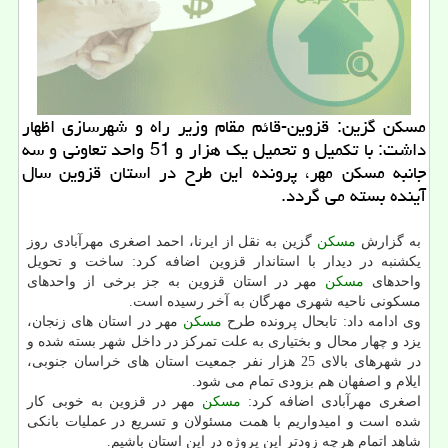
مسكن گزین: قزوین-قائم مقام وزیر راه و شهرسازی اظهار
داشت: با تكمیل و تحمیل یك هزار و 51 واحد تعاونی و سه
جانبه مسكن مهر، پرونده این طرح در استان قزوین سال
آینده بسته می گردد.
به گزارش
مسكن
گزین به نقل از ایرنا، احمد اصغری مهرآبادی روز
یكشنبه در دیدار با استاندار قزوین اضافه كرد: ساخت و تحویل
واحدهای
مسكن
مهر در استان قزوین به جز برخی از واحدهای
مسكونی ناحیه شهری مهرگان به آخر رسیده است.
وی ادامه داد: تابحال پرونده طرح
مسكن
مهر در استان های زنجان،
یزد و چهار محال و بختیاری به علت تمركز در داخل شهر بسته شده و
در شهرهای بالای 25 هزار نفر جمعیت استان های خراسان جنوبی،
ایلام و اصفهان هم بزودی تمام می شود.
اصغری مهرآبادی اضافه كرد:
مسكن
مهر در قزوین به خوبی كار
شده است و امیدواریم با همت مسئولان و تسریع در عملیات بانكی
شاهد اتمام هرچه زودتر این پروژه در این استان باشیم.