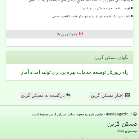
وضعیت جوی کشور در 72 ساعت آینده موج بارندگی های تابستانه در راه 11 استان
فهرست قیمت خرید مسکن در تهرانسر
اخطار جدی یک اقتصاددان از رشد باردیگر قیمت کالاهای اساسی
جدیدترین ها
تگهای مسكن گزین
راه
رپورتاژ
توسعه
خدمات
بهره برداری
تولید
امداد
آمار
اخبار مسکن گزین
بازگشت به مسکن گزین
maskangozin.ir - حقوق مادی و معنوی سایت مسكن گزین محفوظ است
مسكن گزین
جستجوی املاک