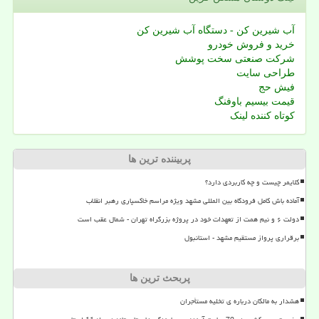
آب شیرین کن - دستگاه آب شیرین کن
خرید و فروش خودرو
شرکت صنعتی سخت پوشش
طراحی سایت
فیش حج
قیمت بیسیم باوفنگ
کوتاه کننده لینک
پربیننده ترین ها
کلایمر چیست و چه کاربردی دارد؟
آماده باش کامل فرودگاه بین المللی مشهد ویژه مراسم خاکسپاری رهبر انقلاب
دولت ۶ و نیم همت از تعهدات خود در پروژه بزرگراه تهران - شمال عقب است
برقراری پرواز مستقیم مشهد - استانبول
پربحث ترین ها
هشدار به مالکان درباره ی تخلیه مستأجران