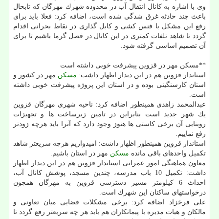
وی با اشاره به كانال انتقال آب در محدوده شهرك مهرگان كه تابحال
باعث چند حادثه غرق شدگی شده است، اضافه كرد: فعلا باید برای
رفع این مشكل با فنس كشی و كابل گذاری در نقاط بحرانی اقدام
گردد تا شاهد تلفات كمتری در این كانال در فصل گرما باشیم تا برای
آن تصمیم اساسی گرفته شود.
**مسكن مهر در قزوین پیشرفت خوبی داشته است
استاندار قزوین هم در این دیدار اظهار داشت:
مسكن
مهر در كشور و
استان كارسنگینی بوده و در استان این پروژه پیشرفت خوبی داشته
است.
عبدالمحمد زاهدی همینطور اضافه كرد: ناحیه شهری مهرگان قزوین
یك شهر جدید است بنابراین در تامین زیرساخت ها و تجهیزات
روبنایی آن برخی كاستی ها هنوز وجود دارد كه آنرا باید هرچه زودتر
رفع نماییم.
استاندار قزوین همینطور اظهار داشت: امیدواریم هرچه سریعتر شاهد
تكمیل واحدهای باقی مانده
مسكن
مهر در استان باشیم.
معاون هماهنگی امور عمرانی استاندار قزوین هم در این دیدار اظهار
داشت: تكمیل 10 باب مدرسه، چندین مسجد، پوشش كانال آب،
احداث 6 كیلومتر مسیر دسترسی قزوین به مهرگان همچون
درخواستهای ساكنان این شهرك است.
علی فرخزاد اضافه كرد: برخی مشكلات قضایی میان تعاونی و
مالكان و هیات مدیره با پیمانكاران هم باید هر چه سریعتر رفع گردد تا