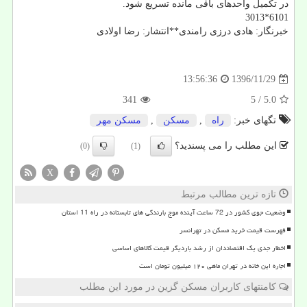
در تكمیل واحدهای باقی مانده تسریع شود.
6101*3013
خبرنگار: هادی درزی رامندی**انتشار: رضا اولادی
1396/11/29
13:56:36
341
/ 5
5.0
تگهای خبر:
راه
,
مسكن
,
مسكن مهر
این مطلب را می پسندید؟
(0)
(1)
X
تازه ترین مطالب مرتبط
وضعیت جوی کشور در 72 ساعت آینده موج بارندگی های تابستانه در راه 11 استان
فهرست قیمت خرید مسکن در تهرانسر
اخطار جدی یک اقتصاددان از رشد باردیگر قیمت کالاهای اساسی
اجاره این خانه در تهران ماهی ۱۲۰ میلیون تومان است
کامنتهای کاربران مسکن گزین در مورد این مطلب