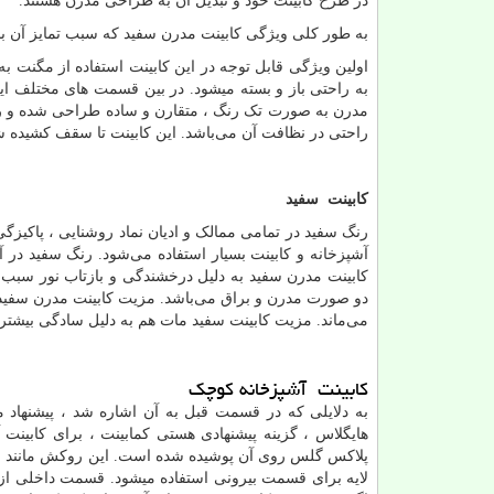
در طرح کابینت خود و تبدیل آن به طراحی مدرن هستند.
به طور کلی ویژگی کابینت مدرن سفید که سبب تمایز آن ب
اولین ویژگی قابل توجه در این کابینت استفاده از مگنت ب
به راحتی باز و بسته میشود. در بین قسمت‌ های مختلف ای
مدرن به صورت تک رنگ ، متقارن و ساده طراحی شده و رنگ
راحتی در نظافت آن می‌باشد. این کابینت تا سقف کشیده شده
کابینت سفید
رنگ سفید در تمامی ممالک و ادیان نماد روشنایی ، پاکیز
آشپزخانه و کابینت بسیار استفاده می‌شود. رنگ سفید در 
کابینت مدرن سفید به دلیل درخشندگی و بازتاب نور سبب 
دو صورت مدرن و براق می‌باشد. مزیت کابینت مدرن سفید ب
می‌ماند. مزیت کابینت سفید مات هم به دلیل سادگی بیشتر
کابینت آشپزخانه کوچک
به دلایلی که در قسمت قبل به آن اشاره شد ، پیشنهاد م
هایگلاس ، گزینه پیشنهادی هستی کمابینت ، برای کابی
پلاکس گلس روی آن پوشیده شده است. این روکش مانند شی
لایه برای قسمت بیرونی استفاده میشود. قسمت داخلی از یک