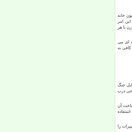
ون خانه
این امر
ن با هر
ه ای می
کافی به
ایل جنگ
احی درب
ساخت آن
استفاده
یرات را