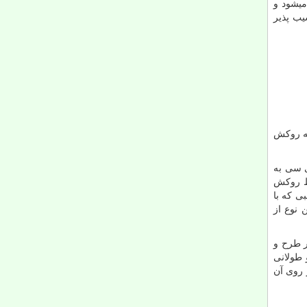
میشود و
یب پذیر
له روکش
ی سی به
سط روکش
ی که با
 نوع از
ر طرح و
 طولانی
 روی آن