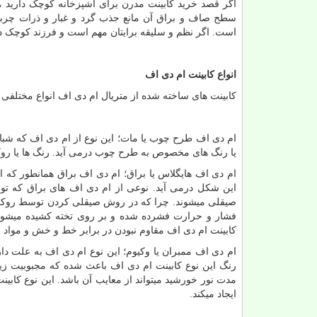
اگر قصد خرید کابینت مدرن برای آشپزخانه کوچک دارید ، ن
سطح صاف و براق آن مانع جذب گرد و غبار و ذرات چربی م
است. اگر نظم و سلیقه برایتان مهم است و فرزند کوچک در 
انواع کابینت ام دی اف
کابینت های ساخته شده از متریال ام دی اف انواع مختلفی دا
ام دی اف طرح چوب یا مات؛ این نوع از ام دی اف که شبا
یا رنگ­ های مخصوص به طرح چوب درمی­ آید. رنگ ­ها یا رو
ام دی اف هایگلاس یا براق؛ ام دی اف براق همانطور که 
این شکل درمی­ آید. نوعی از ام دی اف های براق که تو
صیقلی می­شوند. چرا که در روش صیقلی کردن توسط روکش
فشار و حرارت فشرده شده و بر روی تخته کشیده می­شود)
کابینت ام دی اف مقاوم نبودن در برابر خط و خش و مواد
ام دی اف ممبران یا وکیوم؛ این نوع ام دی اف به علت دا
رنگ این نوع کابینت ام دی اف باعث شده که مجبوبیت زیاد
مدت نور خورشید می­تواند از معایب آن باشد. این نوع کابینت
ایجاد می­کند.