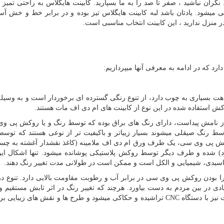
گران نباشید ، صفر تا صد را به ما بسپارید. کابینت هایگلاس به راحتی تمیز 
یشود. یادتان باشد لبه کابینت هایگلاس تیز بوده و در برابر خط و خش آس
منزل ندارید ، این کابینت انتخاب مناسبی است.
رد که در ادامه به معرفی آنها میپردازیم:
هت بسیاری به چوب دارد، از تنوع رنگی گسترده ­ای برخوردار است و به وسی
کش استفاده شده در این نوع از کابینت ­های ام دی اف مات هستند.
از نامش پیداست، دارای رنگ ­های براق بوده که توسط رنگ و یا روکش پی و
سط رنگ صیقلی می­شوند بسیار زیباتر و باکیفیت ­تر از نوعی هستند که تو
 پی وی سی، یک طرف ورق ام دی اف ملامینه (کاغذ نقش­دار آغشته به چسب
 شده و طرف دیگر توسط روکش پلاستیکی پوشانده می­شود. تنها اشکال این
 اسیدی، شیمیایی و الکل است و ممکن است در طولانی مدت تغییر رنگ دهند.
را بودن روکش پی وی سی در برابر آب و رطوبت مقاومت بالایی دارد. تنوع د
ی در بین مردم به دست بیاورد. هرچند که تغییر رنگ در اثر تابش مستقیم و
 نیز با دستگاه
CNC
تراشیده و حکاکی می­شود و طرح­ ها و نقش ­های زیبایی بر