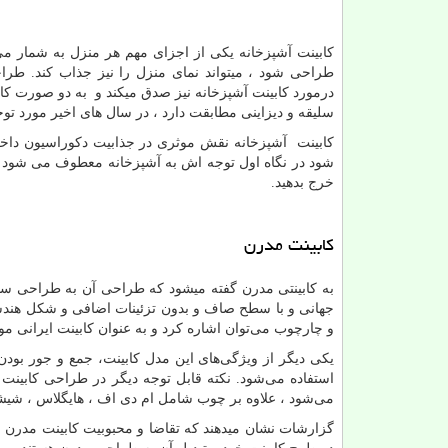
کابینت آشپزخانه یکی از اجزای مهم هر منزل به شمار می‌
طراحی شود ، میتواند نمای منزل را نیز جذاب‌ کند. طر
درمورد کابینت آشپزخانه نیز صدق میکند و به دو صورت کاب
سلیقه و دیزاینی مطابقت دارد ، در سال های اخیر مورد تو
کابینت آشپزخانه نقش موثری در جذابیت دکوراسیون داخل
شود در نگاه اول توجه اش به آشپزخانه معطوف می شود ، بن
خرج بدهید.
کابینت مدرن
به کابینتی مدرن گفته میشود که طراحی آن به طراحی سنت
جهانی و با سطح صاف و بدون تزئینات اضافی و شکل هن
و چارچوب می
توان اشاره کرد و به عنوان کابینت ایرانی مو
یکی دیگر از ویژگی‌های این مدل کابینت، جمع و جور بو
استفاده می‌شود. نکته قابل توجه دیگر در طراحی کابین
می‌شود ، علاوه بر چوب شامل ام دی اف ، هایگلاس ، شیش
گزارشات نشان میدهند که تقاضا و محبوبیت کابینت مدرن رو