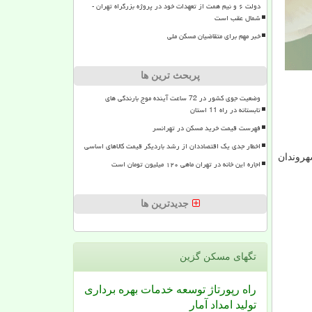
دولت ۶ و نیم همت از تعهدات خود در پروژه بزرگراه تهران -
شمال عقب است
خبر مهم برای متقاضیان مسکن ملی
پربحث ترین ها
وضعیت جوی کشور در 72 ساعت آینده موج بارندگی های
تابستانه در راه 11 استان
فهرست قیمت خرید مسکن در تهرانسر
اخطار جدی یک اقتصاددان از رشد باردیگر قیمت کالاهای اساسی
هروندان
اجاره این خانه در تهران ماهی ۱۲۰ میلیون تومان است
جدیدترین ها
تگهای مسكن گزین
راه
رپورتاژ
توسعه
خدمات
بهره برداری
تولید
امداد
آمار