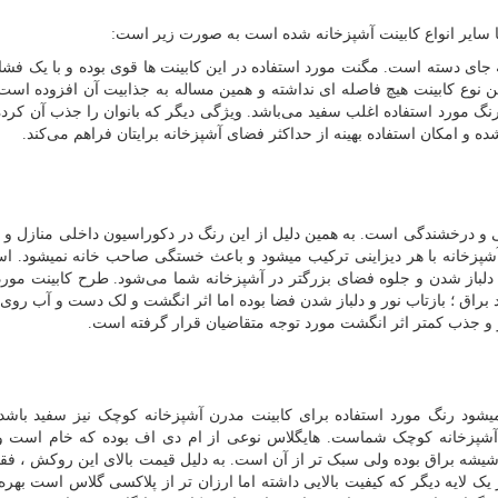
ا سایر انواع کابینت آشپزخانه شده است به صورت زیر است:
ه جای دسته است. مگنت مورد استفاده در این کابینت ها قوی بوده و با یک فش
ن نوع کابینت هیچ فاصله ای نداشته و همین مساله به جذابیت آن افزوده است.
 مورد استفاده اغلب سفید می‌باشد. ویژگی دیگر که بانوان را جذب آن کرد
 و امکان استفاده بهینه از حداکثر فضای آشپزخانه برایتان فراهم می‌کند.
گی و درخشندگی است. به همین دلیل از این رنگ در دکوراسیون داخلی منازل 
آشپزخانه با هر دیزاینی ترکیب میشود و باعث خستگی صاحب خانه نمیشود. است
دلباز شدن و جلوه فضای بزرگتر در آشپزخانه شما می‌شود. طرح کابینت مورد
راق ؛ بازتاب نور و دلباز شدن فضا بوده اما اثر انگشت و لک دست و آب روی 
 و جذب کمتر اثر انگشت مورد توجه متقاضیان قرار گرفته است.
یشود رنگ مورد استفاده برای کابینت مدرن آشپزخانه کوچک نیز سفید باشد.
نت آشپزخانه کوچک شماست. هایگلاس نوعی از ام دی اف بوده که خام است
شه براق بوده ولی سبک تر از آن است. به دلیل قیمت بالای این روکش ، فق
 لایه دیگر که کیفیت بالایی داشته اما ارزان تر از پلاکسی گلاس است بهره 