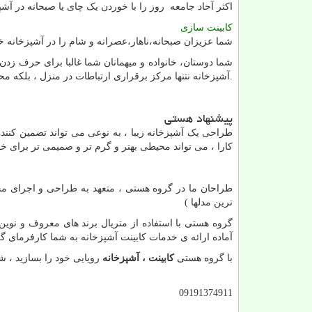
اکثر آحاد جامعه روز را با خوردن یک چای یا صبحانه در 
کابینت سازی
شما عزیزان صبحانه،ناهار،عصرانه و شام را در آشپزخانه خو
شما دوستان، خانواده و میهمانان شما غالبا برای حرف زدن
.آشپزخانه نتنها مرکز برقراری ارتباطات در منزل ، بلکه م
پیشنهاد هستی
طراحی یک آشپزخانه زیبا ، به نوعی می تواند تضمین کننده
کارا ، می تواند محیطی بهتر و گرم تر و صمیمی تر برای خا
طراحان ما در گروه هستی ، متعهد به طراحی و اجرای مح
ترین مدلها )
گروه هستی با استفاده از متریال برند های معروف و نوین،
آماده ارائه ی خدمات کابینت آشپزخانه به شما کارفرمای گ
با گروه هستی
کابینت ، آشپزخانه
رویایی خود را بسازید ، ش
09191374911