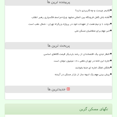
پربیننده ترین ها
کلایمر چیست و چه کاربردی دارد؟
آماده باش کامل فرودگاه بین المللی مشهد ویژه مراسم خاکسپاری رهبر انقلاب
دولت ۶ و نیم همت از تعهدات خود در پروژه بزرگراه تهران - شمال عقب است
خبر مهم برای متقاضیان مسکن ملی
پربحث ترین ها
اخطار جدی یک اقتصاددان از رشد باردیگر قیمت کالاهای اساسی
اجاره این خانه در تهران ماهی ۱۲۰ میلیون تومان است
مالکان املاک اجاره ای حتما بخوانند
پیش بینی مهم یک انبوه ساز از بازار مسکن در آینده
جدیدترین ها
تگهای مسكن گزین