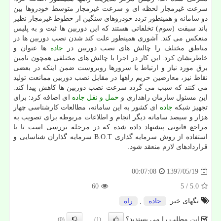
سرعت غیرمجاز لحظه ای و سرعت غیرمجاز متوسط خودروها بین
دو سامانه و همینطور تردد خودروهای سنگین از خطوط غیرمجاز نظیر
باند سبقت (سوم) تخلفاتی هستند كه این دوربین ها ثبت و به پلیس
منعكس می كند. آشوری همینطور علت كند شدن نصب دوربین ها در
مناطق مختلف را چالش های نصب دوربین در
جاده
ها عنوان و
خاطرنشان كرد: این كار در اجرا با چالش های مختلفی همچون تامین
برق مورد نیاز و ارتباط با سرورها روبروست ضمن اینكه در بعضی
نقاط نیز، معارضین حریم راهها در مقابل نصب دوربین ممانعت تولید
می كنند كه سبب می گردد سرعت نصب دوربین ها كاهش پیدا كند.
این مسئول سازمان راهداری و
حمل و نقل
جاده
ای اضافه كرد: برای
تجهیز شبكه
جاده
ای كشور به این سامانه، مطالعات كارشناسی چهار
هزار و سیصد سامانه دیگر انجام و اطلاعات مربوطه برای تصویب به
مراجع قانونی پیشنهاد داده شده كه در مرحله بررسی است تا با
استفاده از روش سرمایه گذاری B.O.T سرمایه گذاران شناسایی و
قراردادهای لازم منعقد شود.
1397/05/19
00:07:08
60
/ 5
5.0
تگهای خبر:
جاده
,
راه
این مطلب را می پسندید؟
(0)
(1)