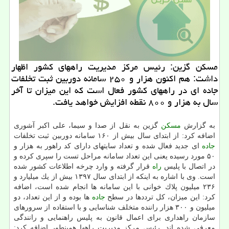
مسكن گزین: رئیس مركز مدیریت راههای كشور اظهار
داشت: هم اكنون هزار و ۲۵۰ سامانه دوربین ثبت تخلفات
جاده ای در راههای كشور فعال است كه این میزان تا آخر
سال به هزار و ۸۰۰ نقطه افزایش خواهد یافت.
به گزارش
مسكن
گزین به نقل از صدا و سیما، علی اكبر آشوری
اضافه كرد: از ابتدای سال بیش از ۱۶۰ سامانه دوربین ثبت تخلفات
جاده
ای جدید فعال شده و تعداد سایتهای دارای كد راهور به هزار و
۵۰ مورد رسیده یعنی این تعداد سامانه مراحل تست را سپری كرده و
در اتصال با پلیس
راه
قرار گرفته و وارد چرخه اطلاعات كشور شده
است. وی با اشاره به اینكه از ابتدای سال ۱۳۹۷ بیش از یك میلیارد و
۲۳۶ میلیون پلاك خوانی با این سامانه ها انجام شده است، اضافه
كرد: این میزان، كل ترددها در سطح
جاده
ها بوده و از این تعداد، دو
میلیون و ۳۰۰ هزار راننده متخلف شناسایی و با استفاده از سرورهای
سازمان راهداری برای اعمال قانون به پلیس راهنمایی و رانندگی
معرفی شده اند. رئیس مركز مدیریت راهها همینطور اضافه كرد: