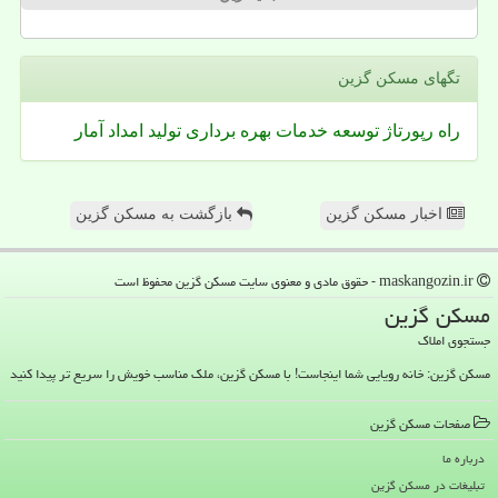
تگهای مسكن گزین
راه
رپورتاژ
توسعه
خدمات
بهره برداری
تولید
امداد
آمار
اخبار مسکن گزین
بازگشت به مسکن گزین
maskangozin.ir - حقوق مادی و معنوی سایت مسكن گزین محفوظ است
مسكن گزین
جستجوی املاک
مسکن گزین: خانه رویایی شما اینجاست! با مسکن گزین، ملک مناسب خویش را سریع تر پیدا کنید
صفحات مسكن گزین
درباره ما
تبلیغات در مسكن گزین