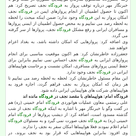
خبرنگار مهر درباره توقف پرواز به
فرودگاه
نجف تصریح كرد: هم
اكنون تا حصول اطمینان از انجام پروازهای ایمن در
فرودگاه
نجف
امكان پرواز به این
فرودگاه
وجود ندارد؛ ضمن اینكه مبحث را لحظه
به لحظه رصد می نماییم و به محض حصول اطمینان از ایمنی پروازها
و مسافران ایرانی و رفع مشكل
فرودگاه
نجف، پروازها از سر گرفته
می گردد.
وی اضافه كرد: پروازهایی كه امكان داشته باشد، به بغداد اعزام
خواهند شد.
جعفرزاده خاطرنشان كرد: هم اكنون موقعیت مناسبی برای انجام
پروازهای ایرانی به
فرودگاه
نجف احساس نمی نماییم بنابراین برای
حفظ ایمنی پروازهای مسافری، امكان نشست و برخاست هواپیماهای
ایرانی در
فرودگاه
نجف وجود ندارد.
این مقام مسئول خاطرنشان كرد: لحظه به لحظه رصد می نماییم تا
هر زمان كه امكان پرواز به نجف فراهم گردد، اجازه فرود به
هواپیماهای شركت های هواپیمایی ایرانی داده شود.
فرودگاه امام: هواپیماهای با مقصد نجف در
فرودگاه
مانده اند
علی رستمی معاون عملیات هوانوردی
فرودگاه
امام خمینی (ره) هم
در گفت وگو با خبرنگار مهر با اشاره به اینكه
فرودگاه
نجف از شب
گذشته مسدود است، اضافه كرد: از دیشب پروازها از
فرودگاه
امام
خمینی (ره) به
فرودگاه
نجف صورت نمی گیرد و به مسئولان
فرودگاه
امام اعلام نمودند فعلا هواپیماها امكان سفر به نجف را ندارند.
وی افزود: بنابراین هواپیماهایی كه قرار بود به نجف بروند، در