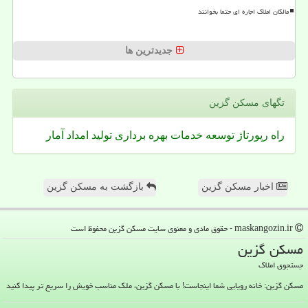
مالکان املاک اجاره ای حتما بخوانند
جدیدترین ها
تگهای مسكن گزین
راه
رپورتاژ
توسعه
خدمات
بهره برداری
تولید
امداد
آمار
اخبار مسکن گزین
بازگشت به مسکن گزین
maskangozin.ir - حقوق مادی و معنوی سایت مسكن گزین محفوظ است
مسكن گزین
جستجوی املاک
مسکن گزین: خانه رویایی شما اینجاست! با مسکن گزین، ملک مناسب خویش را سریع تر پیدا کنید