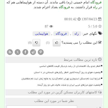
فرودگاه
امام خمینی (ره) باقی ماندند. آن دسته از هواپیماهایی هم كه
در
راه
قرار داشتند، به
فرودگاه
بغداد اعزام شدند.
1397/04/23
00:01:42
87
/ 5
5.0
تگهای خبر:
راه
,
فرودگاه
,
هواپیمایی
این مطلب را می پسندید؟
(0)
(1)
X
تازه ترین مطالب مرتبط
اخطار جدی یک اقتصاددان از رشد باردیگر قیمت کالاهای اساسی
وضعیت هوای ۵ روز آینده کشور اخطار رگبارهای تابستانی در ۷ استان
شرایط ثبت نام مسکن استیجاری تهران اعلام گردید به علاوه زمان ثبت نام متقاضیان
وضعیت جوی مرزهای غربی ایران و عتبات عالیات طی دو روز آینده
کامنتهای کاربران مسکن گزین در مورد این مطلب
نظر شما در مورد این مطلب