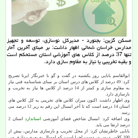
مسكن گزین: بجنورد - مدیركل نوسازی، توسعه و تجهیز
مدارس خراسان شمالی اظهار داشت: بر مبنای آخرین آمار
تنها 37 درصد از كلاس های آموزشی استان مستحكم است
و بقیه تخریبی یا نیاز به مقاوم سازی دارد.
ابوالقاسم بابایی روز یكشنبه در گفت و گو با خبرنگار ایرنا تصریح
كرد: 49 درصد از كلاس های درس استان بر مبنای شناسنامه فنی نیاز
به مقاوم سازی و كمتر از 14 درصد از كلاس ها نیاز به تخریب و
بازسازی دارد.
وی اظهار داشت: اكنون میزان كلاس های تخریبی به كل كلاس های
استان 14 درصد است كه تا آخر امسال این رقم به زیر 12 درصد می
رسد.
وی اضافه كرد: امسال شاخص فضای آموزشی
استاندارد
استان 2
درصد ارتقا می یابد.
بابایی خاطرنشان كرد: از محل تخریب و بازسازی مدارس، بیش از
100 كلاس درس در دست اجرا است كه امسال به بهره برداری می