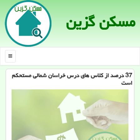
مسكن گزین
منو
37 درصد از كلاس های درس خراسان شمالی مستحكم
است