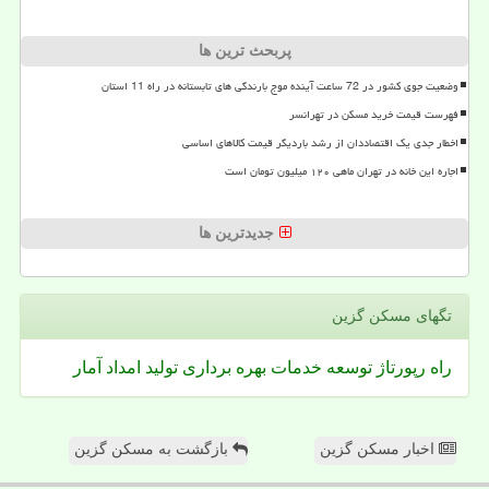
پربحث ترین ها
وضعیت جوی کشور در 72 ساعت آینده موج بارندگی های تابستانه در راه 11 استان
فهرست قیمت خرید مسکن در تهرانسر
اخطار جدی یک اقتصاددان از رشد باردیگر قیمت کالاهای اساسی
اجاره این خانه در تهران ماهی ۱۲۰ میلیون تومان است
جدیدترین ها
تگهای مسكن گزین
راه
رپورتاژ
توسعه
خدمات
بهره برداری
تولید
امداد
آمار
اخبار مسکن گزین
بازگشت به مسکن گزین