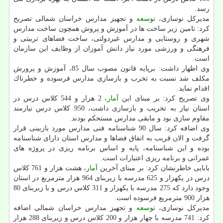
رسد.
مدیركل نوسازی،
توسعه
و تجهیز مدارس خراسان شمالی تصریح
كرد: تامین زیر ساخت ها در آموزش و پروش همچون ساخت مدارس
شهری و روستایی و مدارس غیردولتی، ساخت فضاهای تربیتی و
فرهنگی و ورزشی مورد نیاز دانش آموزان از وظایف این سازمان
است.
وی اظهار داشت: برپایه قانون مصوب سال 85، آموزش و پرورش
مكلف شد نسبت به تخرب و بازسازی مدارس فرسوده و خطرناك
اقدام نماید.
وی تصریح كرد: بر مبنای این
آمار
، 2 هزار و 544 كلاس درس در
استان نیاز به تخریب و بازسازی داشت، 950 كلاس درس نیازمند
مقاوم سازی بود و مابقی مدارس مستحكم بودند.
وی اضافه كرد: سال 90 شناسنامه فنی مدارس مورد بازبینی قرار
گرفت و الان قریب به اتفاق فضاها و مدارس استان دارای شناسنامه
بوده و این شناسنامه، پایه و اساس برنامه ریزی در پروژه های
عمرانی و برنامه ریزی اعتبارات است.
بابایی خاطرنشان كرد: بر مبنای آخرین
آمار
، هشت هزار و 761 كلاس
درس در یكهزار و 625 مدرسه با زیربنای 964 هزار مترمربع در استان
وجود دارد كه 275 مدرسه با یكهزار و 311 كلاس درس و با زیربنای 80
هزار 900 مترمربع فرسوده است.
مدیركل نوسازی،
توسعه
و تجهیز مدارس خراسان شمالی اضافه
كرد: 741 مدرسه با چهار هزار و 200 كلاس درس و زیربنای 288 هزار