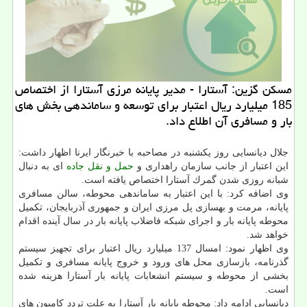
مسكن گزین: آستارا - مدیر پایانه مرزی آستارا از اختصاص
185 میلیارد ریال اعتبار برای توسعه و ساماندهی بخش های
بار و مسافری آن اطلاع داد.
جلال دیانسایی روز یكشنبه در مصاحبه با خبرنگار ایرنا اظهار داشت:
این اعتبار از جانب سازمان راهداری و
حمل و نقل
جاده
ای به دنبال
شبانه روزی شدن گمرك آستارا اختصاص یافته است.
وی اضافه كرد: با این اعتبار به ساماندهی محوطه، سالن مسافری
پایانه، مرمت و بهسازی پل مرزی ایران و جمهوری آذربایجان، تكمیل
محوطه پایانه بار و اجرای شبكه فاضلاب پایانه بار در سال آینده اقدام
خواهد شد.
وی اظهار نمود: امسال 137 میلیارد ریال اعتبار برای تجهیز سیستم
گذرنامه، بازسازی محل های ورود و خروج پایانه مسافری و تكمیل
بخشی از محوطه و سیستم انشعابات پایانه بار آستارا هزینه شده
است.
دیانسایی ادامه داد: محوطه پایانه بار آستارا به علت تردد كامیون های