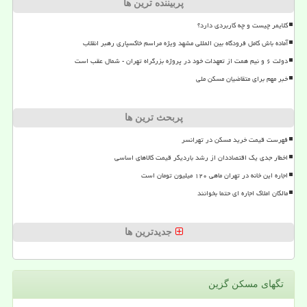
پربیننده ترین ها
کلایمر چیست و چه کاربردی دارد؟
آماده باش کامل فرودگاه بین المللی مشهد ویژه مراسم خاکسپاری رهبر انقلاب
دولت ۶ و نیم همت از تعهدات خود در پروژه بزرگراه تهران - شمال عقب است
خبر مهم برای متقاضیان مسکن ملی
پربحث ترین ها
فهرست قیمت خرید مسکن در تهرانسر
اخطار جدی یک اقتصاددان از رشد باردیگر قیمت کالاهای اساسی
اجاره این خانه در تهران ماهی ۱۲۰ میلیون تومان است
مالکان املاک اجاره ای حتما بخوانند
جدیدترین ها
تگهای مسكن گزین