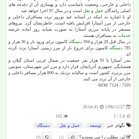
داخلی و خارجی، وضعیت نامناسب دارد و بهسازی آن از دغدغه های
اصلی رانندگان
حمل و نقل
است و در سال 97 اجرا خواهد شد.
او با اشاره به اینكه در آستانه عید نوروز تردد مسافران داخلی و
خارجی از مرز آستارا افزایش یافته است، خاطرنشان كرد: نیروهای
مستقر در پایانه مرزی آستارا به صورت شبانه روز آماده عرضه
خدمات
به مسافران هستند.
در سال قبل 28 هزار و 394
دستگاه
كامیون برای ورود بار و 36 هزار و
785
دستگاه
كامیون برای خروج بار از مرز زمینی آستارا تردد كرده
اند.
بندر آستارا با 91 هزار نفر جمعیت در شمال غربی استان گیلان و
همسایگی جمهوری آذربایجان قرار دارد و مرز این شهرستان، سومین
مرز پرتردد كشور است و سالیانه نزدیك به 800 هزار مسافر داخلی و
خارجی از آن تردد می كنند.
7105 / 7124 /6030
1396/12/27
20:04:41
192
/ 5
5.0
تگهای خبر:
توسعه
,
حمل و نقل
,
دستگاه
این مطلب را می پسندید؟
(0)
(1)