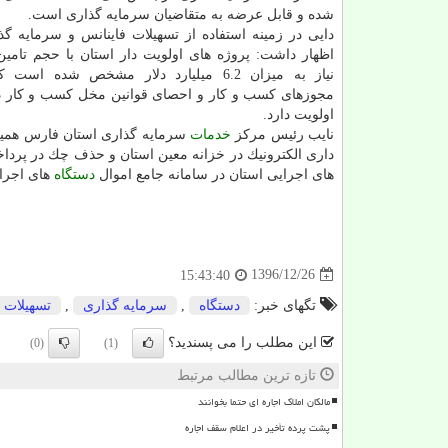
شده و قابل عرضه به متقاضیان سرمایه گذاری است.
دایی در زمینه استفاده از تسهیلات فاینانس و سرمایه گ
اظهار داشت: پروژه های اولویت دار استان با حجم تامین
نیاز به میزان 6.2 میلیارد دلار مشخص شده ا
مجوزهای كسب و كار و احصای قوانین مخل كسب و كار د
اولویت دارد.
نایب رئیس مركز
خدمات
سرمایه گذاری استان فارس همینط
داری الكترونیك در خزانه معین استان و حذف چك در پرداخت های دولت
های اجرایی استان در سامانه جامع اموال
دستگاه
های اجرا
1396/12/26
15:43:40
تگهای خبر:
دستگاه
,
سرمایه گذاری
,
تسهیلات
این مطلب را می پسندید؟
(0)
(1)
تازه ترین مطالب مرتبط
مالکان املاک اجاره ای حتما بخوانند
پشت پرده تأخیر در اعلام سقف اجاره