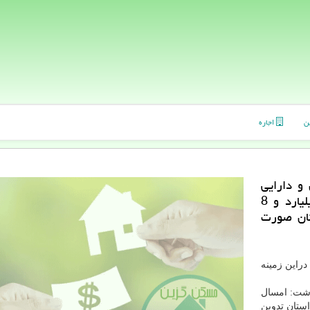
ن
اجاره
و دارایی
فارس بیان داشت: امسال تابحال بالغ بر یك میلیارد و 8
تان صورت
دراین زمینه
اشت: امسال
ستان تدوین