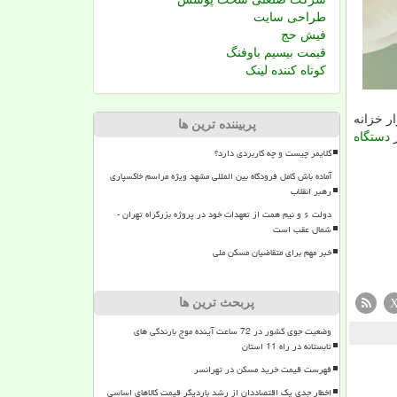
طراحی سایت
فیش حج
قیمت بیسیم باوفنگ
کوتاه کننده لینک
ر خزانه
پربیننده ترین ها
ر
دستگاه
کلایمر چیست و چه کاربردی دارد؟
آماده باش کامل فرودگاه بین المللی مشهد ویژه مراسم خاکسپاری
رهبر انقلاب
دولت ۶ و نیم همت از تعهدات خود در پروژه بزرگراه تهران -
شمال عقب است
خبر مهم برای متقاضیان مسکن ملی
پربحث ترین ها
وضعیت جوی کشور در 72 ساعت آینده موج بارندگی های
تابستانه در راه 11 استان
فهرست قیمت خرید مسکن در تهرانسر
اخطار جدی یک اقتصاددان از رشد باردیگر قیمت کالاهای اساسی