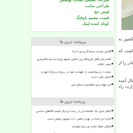
طراحی سایت
فیش حج
قیمت بیسیم باوفنگ
کوتاه کننده لینک
كشور به
پربیننده ترین ها
کلایمر چیست و چه کاربردی دارد؟
داشت كه
آماده باش کامل فرودگاه بین المللی مشهد ویژه مراسم خاکسپاری
م بنادر را از
رهبر انقلاب
دولت ۶ و نیم همت از تعهدات خود در پروژه بزرگراه تهران -
شمال عقب است
 دارد، یك نگاه آمایش سرزمینی است و در 25 سال آینده
خبر مهم برای متقاضیان مسکن ملی
زارت
راه
پربحث ترین ها
اخطار جدی یک اقتصاددان از رشد باردیگر قیمت کالاهای اساسی
اجاره این خانه در تهران ماهی ۱۲۰ میلیون تومان است
مالکان املاک اجاره ای حتما بخوانند