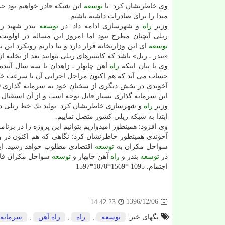
وی خاطرنشان كرد: با
توسعه
این شبكه قادر خواهیم بود حمل
مبدا را برای صادرات داشته باشیم.
وزیر
راه
و شهرسازی ادامه داد: در
توسعه
بندر شهید ر
ریلی آنچنان مطرح نبود اما امروز این مساله در اولویت 
توسعه
ای این وزارتخانه قرار دارد و بنا داریم رویكرد این ب
«بندر ـ ریل» باشد كه كانتینرهای ریلی بتوانند بعد از تخلیه 
وی با بیان اینكه
راه
آهن چابهار ـ زاهدان تا سه سال آیند
حساب می آید كه هم اكنون مراحل اجرایی آن با سرعت خوب
آخوندی در بخش دیگری از سخنان خود به سرمایه گذاری 800 میلیون دلاری هند در طرح
این سرمایه گذاری بسیار قابل توجه است و از آن استقبال م
وزیر
راه
ابتدا به شبكه ریلی كشور متصل نماییم.
وی افزود: همینطور امیدواریم بتوانیم این پروژه را در برنام
آخوندی همینطور خاطرنشان كرد: نگاهی كه هم اكنون در 
سواحل مكران به
توسعه
اقتصادی مطلوب خواهد رسید. ای
در
توسعه
بندر و
راه
آهن چابهار و
توسعه
سواحل مكران قاب
اجتمام. 1095 *1569*1070*1597
1396/12/06
14:42:23
تگهای خبر:
توسعه
,
راه
,
راه آهن
,
سرمایه 