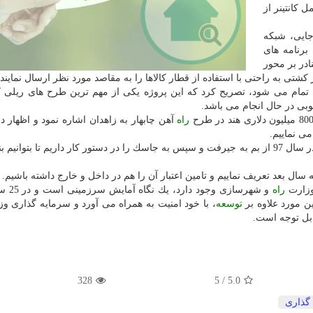
 كانتینر از
جایی، شبكه
برنامه های
نادر بر محور
از كشتی به راحتی با استفاده از قطار كالاها را به مقاصد مورد نظر ارسال نمایند.
ه تمام می شود، تصریح كرد كه این پروژه یكی از مهم ترین طرح های ریلی 
ی در حال انجام می باشد.
راه
آهن چابهار به زاهدان اشاره نمود و اظهار 
ی نماییم.
و شهرسازی خاطرنشان كرد: تولید یك خط ریلی در سال 97 از بم به جیرفت و سپس به جاسك را در دستور كار داریم تا بتوانی
ه سال بعد تعریف نماییم و تامین اعتبار آن را هم در داخل و خارج داشته باشیم.
وزارت
راه
و شهرسازی وجود
ن مورد علاوه بر
توسعه
، با خود امنیت به همراه می آورد و سرمایه گذاری و
ل توجه است.
328
/ 5
5.0
گذاری