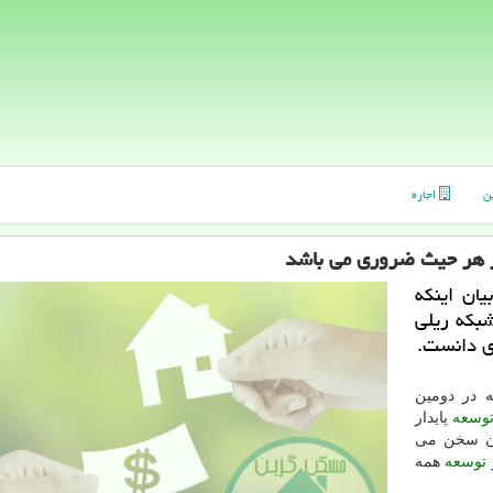
ن
اجاره
ز هر حیث ضروری می باشد
ان اینكه
شبكه ریلی
ی دانست.
ه در دومین
وسعه
پایدار
ان سخن می
توسعه
همه