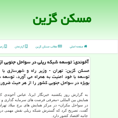
مسكن گزین
صفحه اصلی
مطالب مسكن گزین
آپارتمان
زمی
آخوندی: توسعه شبكه ریلی در سواحل جنوبی ا
مسكن گزین: تهران - وزیر راه و شهرسازی با بی
توسعه با خود امنیت به همراه می آورد، توسعه 
بویژه در سواحل جنوبی كشور را از هر حیث ضرور
به گزارش روز یكشنبه خبرنگار ایرنا، عباس آخوندی ك
همایش بین المللی «معرفی فرصت های سرمایه گذاری و
ت
در سواحل مكران» در مركز همایش های برج میلاد تهر
گفت، تصریح كرد كه گسترش شبكه ریلی نقش مهمی در
جانبه اقتصاد كشور دارد.