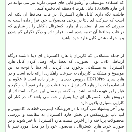
که استفاده موسیقی و آرشیو فایل های صوتی دارند نیز می توانند در
این هارد 1053696 فایل تقریبا 4 دقیقه ای ذخیره کنند .
قابلیت نگه داری کابل هارد اکسترنال در قاب محافظ آن نکته ای
است که شرکت ای دیتا در برخی محصولات خود قرار داده است به
صورتی که بعد از استفاده از هارد اکسترنال ، کابل را در شیاری که
در قاب محافظ آن تعبیه شده است قرار داده و دیگر نگران گم شدن
و یا خراب شدن کابل هارد خود نباشید .
از جمله مشکلاتی که کاربران با هارد اکسترنال ای دیتا داشتند درگاه
ارتباطی USB بود . بصورتی که بعضا برای وصل کردن کابل هارد
اکسترنال به مشکلاتی برخورد می کردند . ای دیتا با توجه به این
موضوع و مشکلات کاربران به سرعت راهکاری ارائه داده است و در
هارد سری HD710Pro درپوش جدیدی را قرار داده است تا علاوه بر
استفاده راحت از هارد اکسترنال ، محافظت در برابر نفوذ آب و گرد و
غبار را بر عهده داشته باشد . به گفته مهندسان این شرکت استفاده از
درپوش هارد اکسترنال ای دیتا بسیار راحت می باشد که در کنار آن
کارایی بسیاری بالایی دارد .
ودر آخر پیشنهاد می گردد تا در فروشگاه اینترنتی قطعات کامپیوتر و
لپ تاپ پورومیکس در بخش هارد اکسترنال به مقایسه و بررسی
محصولات پرداخته و از آخرین قیمت هارد اکسترنال با خبر شوید و در
صورت خرید هارد اکسترنال ، محصول خود را در محل مورد نظر با