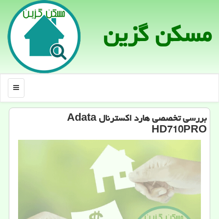
مسكن گزین
منو
بررسی تخصصی هارد اكسترنال Adata
HD710PRO