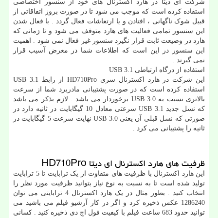
شرکت ای دیتا در هارد اکسترنال های خود از سنسور اختصاصی
استفاده کرده است که موجب می شود تا در صورت بروز اتفاقاتی از
قبیل شوک ناگهانی ، افتادن و یا ارتعاشات فعال گردد . با فعال شدن
این سنسور تمامی فعالیت های هارد متوقف می شود و تا زمانی که
هارد در وضیعت ثابت قرار نگیرد سنسور غیر فعال نمی شود . اهمیت
این سنسور در این است که اطلاعات شما در معرض آسیب قرار
نمی گیرند .
استفاده از درگاه ارتباطی USB 3.1
این شرکت در هارد اکسترنال سری HD710Pro از رابط USB 3.1
استفاده کرده است که در صورت پشتیبانی مادربرد شما از سرعت
بالاتری نسبت به USB 3.0 برخوردار می باشد . لازم بذکر می باشد
که نسل جدید USB 3.1 سرعتی معادل 10 گیگابایت در ثانیه دارد در
صورتی که نسل قبلی آن یعنی USB 3.0 نهایت سرعت 5 گیگابایت در
ثانیه را پشتیبانی می کرد .
ظرفیت های هارد اکسترنال ای دیتا HD710Pro
این هارد اکسترنال با ظرفیت های متفاوت از یک ترابایت تا 5 ترابایت
تولید شده است تا به نسبت به نوع نیاز بتوانید ظرفیت مورد نظر را
انتخاب کنید . بطور مثال در یک هارد اکسترنال 4 ترابایتی می توان
1286240 عکس ذخیره کرد و اگر در کار آرشیو فیلم می باشید می
توانید حدود 683 ساعت فیلم با کیفیت فول اچ دی ذخیره کنید . کسانی