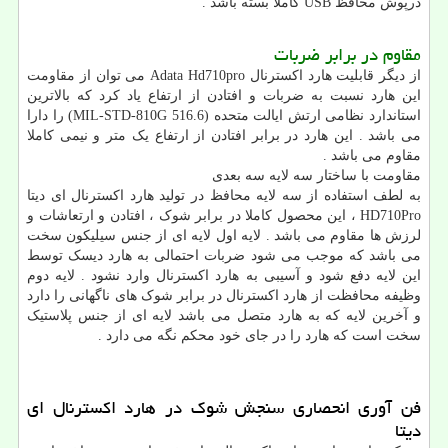
درپوش محافظ USB کاملا بسته باشد .
مقاوم در برابر ضربات
از دیگر قابلیت هارد اکسترنال Adata Hd710pro می توان از مقاومت
این هارد نسبت به ضربات و افتادن از ارتفاع یاد کرد که بالاترین
استاندارد نظامی ارتش ایالت متحده (MIL-STD-810G 516.6) را دارا
می باشد . این هارد در برابر افتادن از ارتفاع یک متر و نیمی کاملا
مقاوم می باشد .
مقاومت با ساختار سه لایه سه بعدی
به لطف استفاده از سه لایه محافظ در تولید هارد اکسترنال ای دیتا
HD710Pro ، این محصول کاملا در برابر شوک ، افتادن و ارتعاشات و
لرزش ها مقاوم می باشد . لایه اول لایه ای از جنس سیلیکون سخت
می باشد که موجب می شود ضربات احتمالی به هارد دیسک توسط
این لایه دفع شود و آسیبی به هارد اکسترنال وارد نشود . لایه دوم
وظیفه محافظت از هارد اکسترنال در برابر شوک های ناگهانی را دارد
و آخرین لایه که به هارد متصل می باشد لایه ای از جنس پلاستیک
سخت است که هارد را در جای خود محکم نگه می دارد .
فن آوری انحصاری سنجش شوک در هارد اکسترنال ای
دیتا