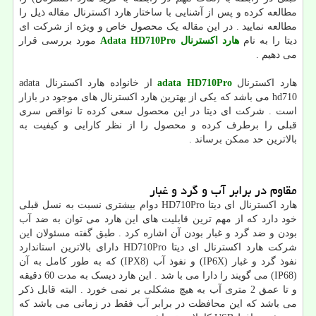
مطالعه کرده و پس از آشنایی با ساختار هارد اکسترنال مقاله ذیل را
مطالعه نمایید . در این مقاله یک محصول خاص و ویژه از شرکت ای
دیتا را به نام
هارد اکسترنال Adata HD710Pro
مورد بررسی قرار
می دهیم .
هارد اکسترنال
adata HD710Pro
از خانواده هارد اکسترنال adata
hd710 می باشد که یکی از بهترین هارد اکسترنال های موجود در بازار
است . شرکت ای دیتا در این محصول سعی کرده تا نواقص سری
قبلی را برطرف کرده و محصول را از نظر کارایی و کیفیت به
بالاترین حد ممکن برساند .
مقاوم در برابر آب و گرد و غبار
هارد اکسترنال ای دیتا HD710Pro دوام بیشتری نسبت به نسل قبلی
خود دارد که از مهم ترین قابلیت های این هارد می توان به ضد آب
بودن و ضد گرد و غبار بودن آن اشاره کرد . طبق گفته مسئولان این
شرکت هارد اکسترنال ای دیتا HD710Pro دارای بالاترین استاندارد
نفوذ گرد و غبار (IP6X) و نفوذ آب (IPX8) که به طور کامل به آن
(IP68) می گویند را دارا می با شد . این هارد دیسک به مدت 60 دقیقه
و تا عمق 2 متری آب به هیچ مشکلی بر نمی خورد . البته قابل ذکر
می باشد که این محافظت در برابر آب فقط در زمانی می باشد که