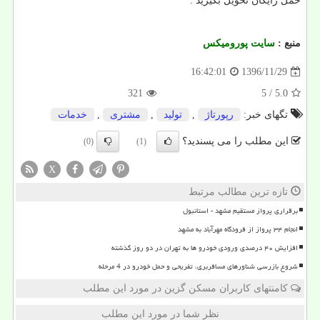
حمل رایگان تحویل بگیرید .
منبع :
سایت پورومیکس
1396/11/29
16:42:01
321
/ 5
5.0
تگهای خبر:
رپورتاژ
,
تولید
,
مشتری
,
خدمات
این مطلب را می پسندید؟
(0)
(1)
X
تازه ترین مطالب مرتبط
برقراری پرواز مستقیم مشهد - استانبول
انجام ۳۴ پرواز از فرودگاه مهرآباد به مشهد
افزایش ۴۰ درصدی ورودی خودرو ها به تهران در دو روز گذشته
شروع بازرسی شناورهای مسافربری، تفریحی و حمل خودرو در 4 مرحله
کامنتهای کاربران مسکن گزین در مورد این مطلب
نظر شما در مورد این مطلب