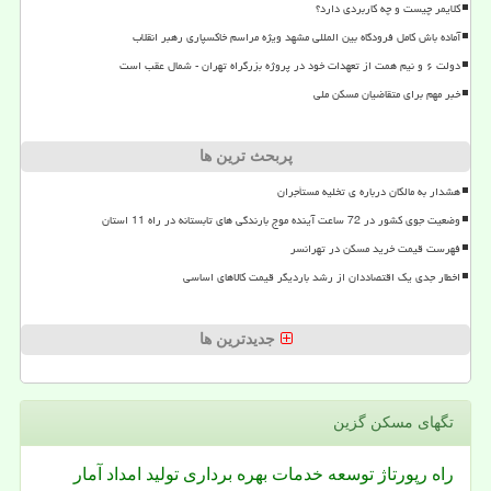
کلایمر چیست و چه کاربردی دارد؟
آماده باش کامل فرودگاه بین المللی مشهد ویژه مراسم خاکسپاری رهبر انقلاب
دولت ۶ و نیم همت از تعهدات خود در پروژه بزرگراه تهران - شمال عقب است
خبر مهم برای متقاضیان مسکن ملی
پربحث ترین ها
هشدار به مالکان درباره ی تخلیه مستأجران
وضعیت جوی کشور در 72 ساعت آینده موج بارندگی های تابستانه در راه 11 استان
فهرست قیمت خرید مسکن در تهرانسر
اخطار جدی یک اقتصاددان از رشد باردیگر قیمت کالاهای اساسی
جدیدترین ها
تگهای مسكن گزین
راه
رپورتاژ
توسعه
خدمات
بهره برداری
تولید
امداد
آمار