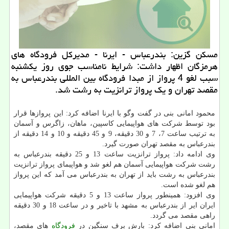
مسكن گزین: بندرعباس - ایرنا - مدیركل فرودگاه های
هرمزگان اظهار داشت: شرایط نامناسب جوی روز یكشنبه
سبب لغو 4 پرواز از مبدا فرودگاه بین المللی بندرعباس به
مقصد تهران و یك پرواز ترانزیت به رشت شد.
محمود امانی بنی در گفت وگو با ایرنا اضافه كرد: این پروازها قرار
بود توسط شركت های هواپیمایی كاسپین، ماهان، زاگرس و آسمان
به ترتیب ساعت 7، 7 و 30 دقیقه، 9 و 45 دقیقه و 10 و 14 دقیقه از
بندرعباس به مقصد تهران صورت گیرد.
وی ادامه داد: پرواز ترانزیت ساعت 13 و 25 دقیقه بندرعباس به
رشت شركت هواپیمایی آسمان هم لغو شد و هواپیمای پرواز ترانزیت
بندرعباس به رشت باید از تهران به بندرعباس می آمد كه این پرواز
هم لغو شده است.
وی افزود: همینطور پرواز ساعت 13 و 5 دقیقه شركت هواپیمایی
ایران ایر از بندرعباس به مشهد با تاخیر و در ساعت 18 و 30 دقیقه
راهی مقصد می گردد.
امانی بنی اضافه كرد: بارش برف سنگین در
فرودگاه
های مقصد،