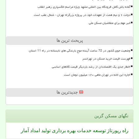
آماده باش کامل فرودگاه بین المللی مشهد ویژه مراسم خاکسپاری رهبر انقلاب
دولت ۶ و نیم همت از تعهدات خود در پروژه بزرگراه تهران - شمال عقب است
خبر مهم برای متقاضیان مسکن ملی
پربحث ترین ها
وضعیت جوی کشور در 72 ساعت آینده موج بارندگی های تابستانه در راه 11 استان
فهرست قیمت خرید مسکن در تهرانسر
اخطار جدی یک اقتصاددان از رشد باردیگر قیمت کالاهای اساسی
اجاره این خانه در تهران ماهی ۱۲۰ میلیون تومان است
جدیدترین ها
تگهای مسكن گزین
راه
رپورتاژ
توسعه
خدمات
بهره برداری
تولید
امداد
آمار