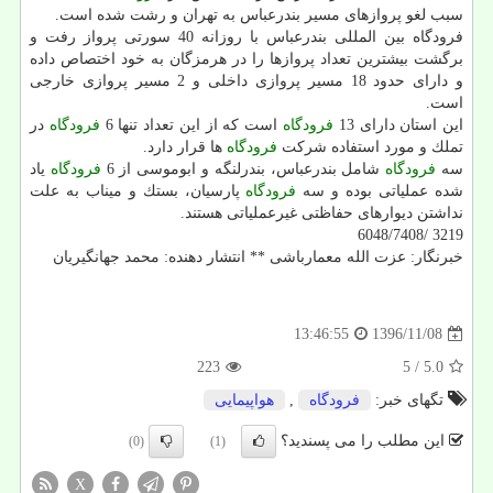
سبب لغو پروازهای مسیر بندرعباس به تهران و رشت شده است.
فرودگاه بین المللی بندرعباس با روزانه 40 سورتی پرواز رفت و
برگشت بیشترین تعداد پروازها را در هرمزگان به خود اختصاص داده
و دارای حدود 18 مسیر پروازی داخلی و 2 مسیر پروازی خارجی
است.
این استان دارای 13
فرودگاه
است كه از این تعداد تنها 6
فرودگاه
در
تملك و مورد استفاده شركت
فرودگاه
ها قرار دارد.
سه
فرودگاه
شامل بندرعباس، بندرلنگه و ابوموسی از 6
فرودگاه
یاد
شده عملیاتی بوده و سه
فرودگاه
پارسیان، بستك و میناب به علت
نداشتن دیوارهای حفاظتی غیرعملیاتی هستند.
3219 /6048/7408
خبرنگار: عزت الله معمارباشی ** انتشار دهنده: محمد جهانگیریان
1396/11/08
13:46:55
223
/ 5
5.0
تگهای خبر:
فرودگاه
,
هواپیمایی
این مطلب را می پسندید؟
(0)
(1)
X