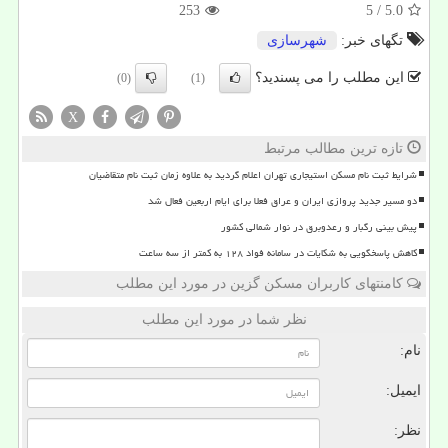
253
/ 5
5.0
تگهای خبر:
شهرسازی
این مطلب را می پسندید؟
(0)
(1)
X
تازه ترین مطالب مرتبط
شرایط ثبت نام مسکن استیجاری تهران اعلام گردید به علاوه زمان ثبت نام متقاضیان
دو مسیر جدید پروازی ایران و عراق فعلا برای ایام اربعین فعال شد
پیش بینی رگبار و رعدوبرق در نوار شمالی کشور
کاهش پاسخگویی به شکایات در سامانه فواد ۱۲۸ به کمتر از سه ساعت
کامنتهای کاربران مسکن گزین در مورد این مطلب
نظر شما در مورد این مطلب
نام:
ایمیل:
نظر: