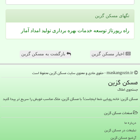
تگهای مسكن گزین
راه
رپورتاژ
توسعه
خدمات
بهره برداری
تولید
امداد
آمار
اخبار مسکن گزین
بازگشت به مسکن گزین
maskangozin.ir - حقوق مادی و معنوی سایت مسكن گزین محفوظ است
مسكن گزین
جستجوی املاک
مسکن گزین: خانه رویایی شما اینجاست! با مسکن گزین، ملک مناسب خویش را سریع تر پیدا کنید
صفحات مسكن گزین
درباره ما
تبلیغات در مسكن گزین
آرشیو مسكن گزین