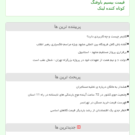
قیمت بیسیم باوفنگ
کوتاه کننده لینک
پربیننده ترین ها
کلایمر چیست و چه کاربردی دارد؟
آماده باش کامل فرودگاه بین المللی مشهد ویژه مراسم خاکسپاری رهبر انقلاب
برقراری پرواز مستقیم مشهد - استانبول
دولت ۶ و نیم همت از تعهدات خود در پروژه بزرگراه تهران - شمال عقب است
پربحث ترین ها
هشدار به مالکان درباره ی تخلیه مستأجران
وضعیت جوی کشور در 72 ساعت آینده موج بارندگی های تابستانه در راه 11 استان
فهرست قیمت خرید مسکن در تهرانسر
اخطار جدی یک اقتصاددان از رشد باردیگر قیمت کالاهای اساسی
جدیدترین ها