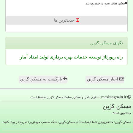
مالکان املاک اجاره ای حتما بخوانند
جدیدترین ها
تگهای مسكن گزین
راه
رپورتاژ
توسعه
خدمات
بهره برداری
تولید
امداد
آمار
اخبار مسکن گزین
بازگشت به مسکن گزین
maskangozin.ir - حقوق مادی و معنوی سایت مسكن گزین محفوظ است
مسكن گزین
جستجوی املاک
مسکن گزین: خانه رویایی شما اینجاست! با مسکن گزین، ملک مناسب خویش را سریع تر پیدا کنید