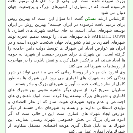
بزرگ سپرده شده است. این یكی از راه حل های ترمیم بافت
فرسوده است كه در بسیاری از كشورهای بزرگ و پرجمعیت جهان
دنبال می شود.
كارشناس ارشد
مسكن
گفت: اما سؤال این است كه بهترین روش
برای ترمیم بافت فرسوده در ایران چیست؟ بهترین روش در ایران
توسعه شهرهای میانی است. به جای ساخت شهرك های اقماری یا
SATELITE TOWN باید شهرهای میانی را توسعه بدهیم. تجربه تولید
شهرهای اقماری در تمام كشورهای جهان شكست خورده است و در
ایران هم عوارض ایجاد این شهرك ها توسط دولت دامن جامعه را
گرفته است. این شهرك ها برای سرریز جمعیت از شهرها به حومه
ها ایجاد شدند، اما برعكس عمل كردند و نقش پایلوت را در مهاجرت
از روستاها به شهرها ایفا می كنند.
وی افزود: یك مهاجر از روستا زمانی كه می بیند نمی تواند در شهر
زندگی كند به شهرك های اقماری می رود. این شهرك ها به طور
كامل از نظر دریافت خدمات آویزان شهرهای بزرگ و مادر هستند.
ستاریان تصریح كرد: از سوی دیگر حاشیه نشینی بین شهرك های
اقماری و شهرهای بزرگ توسعه پیدا كرده است. انواع ناهنجاری های
اجتماعی و عدم وجود شهرهای هویت ساز كه از نظر اقتصادی و
تولیدی استقلالی ندارند و وابسته به شهرهای مادر هستند از دیگر
عوارض ایجاد شهرك های اقماری است. این در حالی است كه اگر
انبوه سازان بزرگ در بخش خصوصی شهرك زیستی بسازند، این
شهرك ها به دلیل شكل گیری هویت اقتصادی مستقل متفاوت از
شهرك های اقماری عمل می كنند.