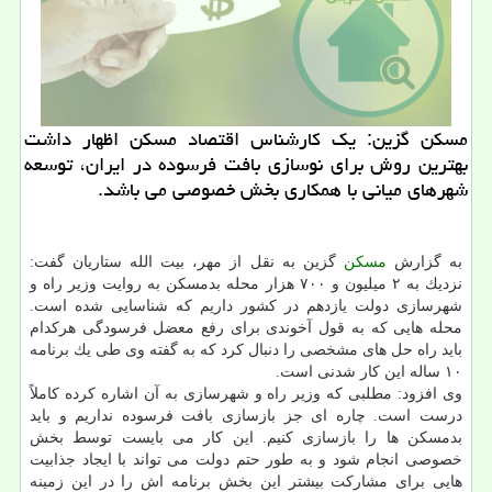
مسكن گزین: یك كارشناس اقتصاد مسكن اظهار داشت
بهترین روش برای نوسازی بافت فرسوده در ایران، توسعه
شهرهای میانی با همكاری بخش خصوصی می باشد.
به گزارش
مسكن
گزین به نقل از مهر، بیت الله ستاریان گفت:
نزدیك به ۲ میلیون و ۷۰۰ هزار محله بدمسكن به روایت وزیر راه و
شهرسازی دولت یازدهم در كشور داریم كه شناسایی شده است.
محله هایی كه به قول آخوندی برای رفع معضل فرسودگی هركدام
باید راه حل های مشخصی را دنبال كرد كه به گفته وی طی یك برنامه
۱۰ ساله این كار شدنی است.
وی افزود: مطلبی كه وزیر راه و شهرسازی به آن اشاره كرده كاملاً
درست است. چاره ای جز بازسازی بافت فرسوده نداریم و باید
بدمسكن ها را بازسازی كنیم. این كار می بایست توسط بخش
خصوصی انجام شود و به طور حتم دولت می تواند با ایجاد جذابیت
هایی برای مشاركت بیشتر این بخش برنامه اش را در این زمینه