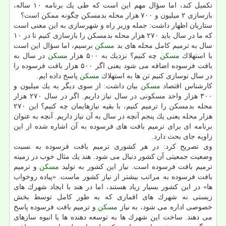
تكمیل كند، اما سؤال مهم این است كه طی یك برنامه ۱۰ ساله،
بازسازی ۲ میلیون و ۷۰۰ هزار محله بدمسكن چگونه ممكن است؟
ستاریان اظهار داشت: جمله وزیر راه و شهرسازی به این معنی است
كه ما در سال باید ۲۷۰ هزار محله بدمسكن را بازسازی كنیم تا در ۱۰
سال به ترمیم كامل محله های بد
مسكن
برسیم، اما سؤال این است
با استهلاك
مسكن
چه كنیم؟ نزدیك به ۵۰۰ هزار
مسكن
در سال به
بافت فرسوده اضافه می شود یعنی اگر ۵۰۰ هزار بافت فرسوده را
در سال نوسازی كنیم تن ها به استهلاك
مسكن
پاسخ داده ایم.
كارشناس اقتصاد
مسكن
بیان داشت: از سوی دیگر به یك میلیون و
۳۰۰ هزار واحد مسكونی در سال نیاز داریم. اگر در سال ۲۷۰ هزار
محله بدمسكن را ترمیم كنیم، با بقیه نیازهایمان چه كنیم؟ این ۲۷۰
هزار محله یعنی یك پنجم آنچه در سال به آن نیاز داریم. آنچه به عنوان
برنامه ای برای ترمیم بافت های فرسوده به آن اشاره شده از این
زاویه جای بحث دارد.
وی تصریح كرد: در هر كشوری ترمیم بافت فرسوده به نسبت
وضعیت جمعیتی آن كشور دنبال می شود. هند یك مثال خوب در زمینه
ترمیم بافت فرسوده است. نیاز این كشور به تولید
مسكن
و ترمیم
بافت فرسوده به مراتب بیشتر از نیاز كشور ماست. «پیاده روخواب
ها» در این كشور بسیار زیاد هستند، اما در هند با ایجاد شهرك های
زیستی نه شهرك های اقماری كه به طور كامل توسط بخش
خصوصی اداره می شود، به نیاز
مسكن
و ترمیم بافت فرسوده پاسخ
می دهند. ساخت این شهرك ها به توسعه دهنده ها یا انبوه سازهای