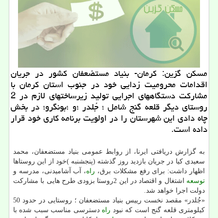
مسكن گزین: كرمان- بنیاد مستضعفان كشور در جریان
اقدامات محرومیت زدایی خود در جنوب استان كرمان با
مشاركت دستگاههای اجرایی تولید زیرساختهای لازم در 2
روستای دیگر قلعه گنج شامل ؛ جُلدر ؛و ؛بونگرو؛ در بخش
چاه دادی این شهرستان را در اولویت برنامه كاری خود قرار
داده است.
به گزارش دریافتی ایرنا، از روابط عمومی بنیاد مستضعفان، محمد
سعیدی كیا در جریان بازدید روز گذشته (پنجشنبه )خود از این روستاها
اظهار داشت: برای رفع مشكلات برق،
راه
، آب آشامیدنی، مدرسه و
توسعه
اشتغال و اقتصاد در این 2روستا بزودی طرح هایی با مشاركت
دولت اجرا خواهد شد.
«جُلدر» مقصد نخست رییس بنیاد مستضعفان ؛ روستایی در حدود 50
كیلومتری قلعه گنج است كه نبود
راه
دسترسی مناسب سبب شده با