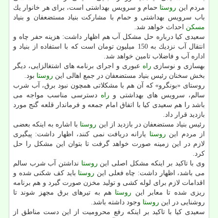
مردم این
روستا
حمام و سرویس بهداشتی است، برای هر خانوار یك
باب سرویس بهداشتی و حمام با مشاركت بنیاد مستضعفان و بنیاد
مسكن
احداث خواهد شد.
سعیدی كیا درباره حل مشكل آب هم اظهار داشت: هزینه حفر چاه و
انتقال آب نزدیك به 150 میلیون تومان است كه با استفاده از بنیاد و
اداره آب و فاضلاب تامین خواهد شد.
بهسازی و نوسازی
راه
عبوری و اجرای برنامه های اشتغالزایی، دیگر
بخش سخنان رئیس بنیاد مستضعفان در جمع اهالی این
روستا
بود.
روستای «بونگرو» كه آن هم با مشكلاتی همچون نبود برق، آب شرب
سالم، سرویس های بهداشتی و
راه
دسترسی مناسب مواجه می
باشد را هم سعیدی كیا با اتفاق امام جمعه و فرماندار قلعه گنج مورد
بازدید قرار داد.
رئیس بنیاد مستضعفان در بازدید از این
روستا
با اشاره به اینكه بعضی
از مردم این
روستا
یارانه دریافت نمی كنند، اظهار داشت: پیگیری
لازم در این زمینه صورت خواهد گرفت تا بتوان این مشكل را حل
كرد.
وی با تاكید بر اینكه مشكل اصلی این
روستا
نداشتن آب شرب سالم
می باشد، اظهار داشت: چاه فعلی این
روستا
باید كف شكنی شده و
اقدامات لازم برای لوله كشی و تولید مخزن صورت گیرد و هم برنامه
ریزی شده تا معابر این
روستا
هم به تیرهای برق مجهز شوند تا
روشنایی در این
روستا
وجود داشته باشد.
سعیدی كیا با تاكید بر اینكه رفع محرومیت از این دست مناطق از