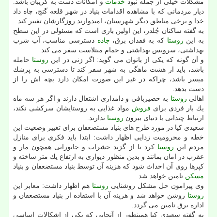
مشكلات خیلی از جمله نبود
خدمات
و امكانات دست به گریبان باشد.
دیار مردمانی كه با مشاهده اقدامات بنیاد در شهر قلعه گنج، چاه داد
خدا و برخی مناطق دیگر شهرستان، امیدوارند روزگارشان تغییر كند.
به گفته ساكنان جُلدر، این اولین باری است كه مسئولی در این سطح
به این
روستا
كه به فقدان برق،
جاده
دسترسی مناسب، آب شرب
بهداشتی، سرویس بهداشتی و حمام مبتلاست سفر می كند.
و آن گونه كه یكی از بانوان می گوید: اگر زنی در این
روستا
حامله
باشد، باید از هشت ماهگی به شهر سفر كند تا دسترسی به پزشك
میسر باشد، چراكه در غیر این صورت امكان دارد بچه اش را از
دست بدهد.
اهالی
روستا
به حصیربافی و دامداری اشتغال دارند و اگر هر سه ماه
یك بار فردی برای
فروش
مواد غذایی به روستایشان سركشی نكند،
ارتباط چندانی با دنیای بیرون
روستا
ندارند.
سعیدی كیا در مورد طرح های بنیاد مستضعفان برای تغییر وضعیت این
خطه و محرومیت زدایی اظهار داشت: ابتدا باید فكری برای منازل
مردم این
روستا
كرد تا از گزند حشرات و جانورانی همچون مار و
عقرب در امان بمانند و بدین منظور دیواری به ارتفاع یك متر ساخته و
كپرها روی آن احداث شود كه هزینه آن توسط بنیاد مستضعفان و بنیاد
مسكن
تامین خواهد شد.
وی پیرامون حل مشكل روشنایی
روستا
هم اظهار داشت: معابر این
روستا
روشن خواهد شد و هزینه آن با استفاده از بنیاد مستضعفان و
اداره برق تامین می گردد.
به گفته سعیدی كیا همینطور از آنجایی كه یكی از اشكالات اساسی