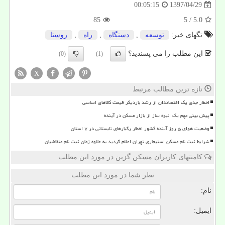
1397/04/29
00:05:15
85
/ 5
5.0
تگهای خبر:
توسعه
,
دستگاه
,
راه
,
روستا
این مطلب را می پسندید؟
(0)
(1)
X
تازه ترین مطالب مرتبط
اخطار جدی یک اقتصاددان از رشد باردیگر قیمت کالاهای اساسی
پیش بینی مهم یک انبوه ساز از بازار مسکن در آینده
وضعیت هوای ۵ روز آینده کشور اخطار رگبارهای تابستانی در ۷ استان
شرایط ثبت نام مسکن استیجاری تهران اعلام گردید به علاوه زمان ثبت نام متقاضیان
کامنتهای کاربران مسکن گزین در مورد این مطلب
نظر شما در مورد این مطلب
نام:
ایمیل: