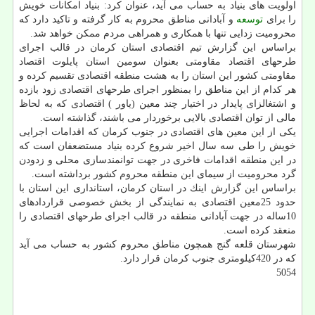
اولویت های بنیاد به حساب می آید، عنوان كرد: بنیاد امكانات خویش
را برای
توسعه
و آبادانی مناطق محروم به كار گرفته و تاكید دارد كه
محرومیت زدایی تنها با همكاری و همراهی مردم ممكن خواهد شد.
براساس این گزارش تیم اقتصادی استان كرمان در قالب اجرای
طرحهای اقتصاد مقاومتی بعنوان سومین استان پایلوت اقتصاد
مقاومتی كشور این استان را به هشت منطقه اقتصادی تقسیم كرده و
هر كدام از این مناطق را بمنظور اجرای طرحهای اقتصادی زود بازده
و اشتغالزای پایدار در اختیار چند معین (یاور ) اقتصادی كه به لحاظ
مالی از توان اقتصادی بالایی برخوردار می باشند، گذاشته است.
یكی از این معین های اقتصادی در جنوب كرمان كه اقدامات اجرایی
خویش را طی سه سال اخیر شروع كرده بنیاد مستضعفان است كه
در این منطقه اقدامات فاخری در جهت توانمندسازی محلی و زدودن
گرد محرومیت از سیمای این منطقه محروم كشور برداشته است.
براساس این گزارش اینك در استان كرمان، استانداری این استان با
حدود 25معین اقتصادی به نمایندگی از بخش خصوصی قراردادهای
10ساله در جهت آبادانی منطقه در قالب اجرای طرحهای اقتصادی را
منعقد كرده است.
شهرستان قلعه گنج همچون مناطق محروم كشور به حساب می آید
كه در 420كیلومتری جنوب كرمان قرار دارد.
5054