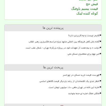
فیش حج
قیمت بیسیم باوفنگ
کوتاه کننده لینک
پربیننده ترین ها
کلایمر چیست و چه کاربردی دارد؟
آماده باش کامل فرودگاه بین المللی مشهد ویژه مراسم خاکسپاری رهبر انقلاب
دولت ۶ و نیم همت از تعهدات خود در پروژه بزرگراه تهران - شمال عقب است
خبر مهم برای متقاضیان مسکن ملی
پربحث ترین ها
فهرست قیمت خرید مسکن در تهرانسر
اخطار جدی یک اقتصاددان از رشد باردیگر قیمت کالاهای اساسی
اجاره این خانه در تهران ماهی ۱۲۰ میلیون تومان است
مالکان املاک اجاره ای حتما بخوانند