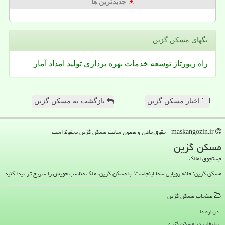
جدیدترین ها
تگهای مسكن گزین
راه
رپورتاژ
توسعه
خدمات
بهره برداری
تولید
امداد
آمار
اخبار مسکن گزین
بازگشت به مسکن گزین
maskangozin.ir - حقوق مادی و معنوی سایت مسكن گزین محفوظ است
مسكن گزین
جستجوی املاک
مسکن گزین: خانه رویایی شما اینجاست! با مسکن گزین، ملک مناسب خویش را سریع تر پیدا کنید
صفحات مسكن گزین
درباره ما
تبلیغات در مسكن گزین